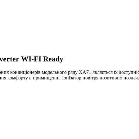
erter WI-FI Ready
рних кондиціонерів модельного ряду XA71 являється їх доступн
ння комфорту в примищенні. Іонізатор повітря позитивно познач