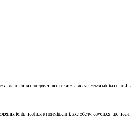
унок зменшення швидкостi вентилятора досягається мiнiмальний р
яджених іонів повітря в приміщенні, яке обслуговується, що поз