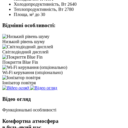
Холодопродуктивність, Bт
2640
Теплопродуктивність, Bт
2780
Площа, м²
до 30
Відмінні особливості:
Низький рівень шуму
Світлодіодний дисплей
Покриття Blue Fin
Wi-Fi керування (опціонально)
Іонізатор повітря
Відео огляд
Функціональні особливості
Комфортна атмосфера
в будь-який час