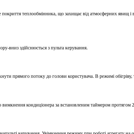
ійне покриття теплообмінника, що захищає від атмосферних явищ і
ру-вниз здійснюється з пульта керування.
нути прямого потоку до голови користувача. В режимі обігріву, 
вимкнення кондиціонера за встановленим таймером протягом 24 
пульті керування. Увімкнення режиму при роботі агрегату на о