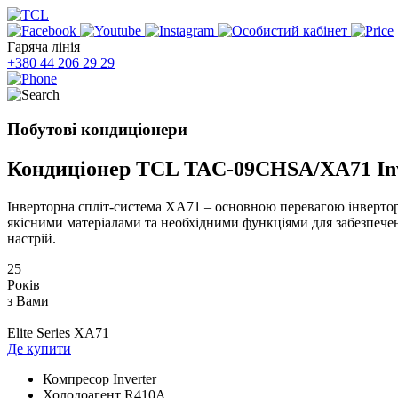
Гаряча лінія
+380 44 206 29 29
Побутові кондиціонери
Кондиціонер TCL TAC-09CHSA/XA71 Inv
Інверторна спліт-система XA71 – основною перевагою інверто
якісними матеріалами та необхідними функціями для забезпече
настрій.
25
Років
з Вами
Elite Series XA71
Де купити
Компресор
Inverter
Холодоагент
R410А