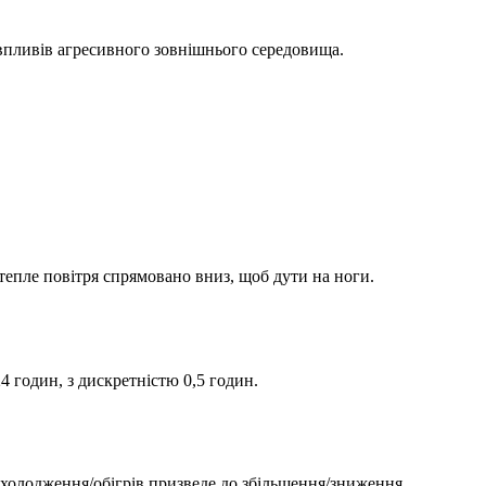
 впливів агресивного зовнішнього середовища.
тепле повітря спрямовано вниз, щоб дути на ноги.
годин, з дискретністю 0,5 годин.
холодження/обігрів призведе до збільшення/зниження