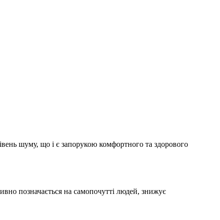
iвень шуму, що i є запорукою комфортного та здорового
итивно позначається на самопочутті людей, знижує