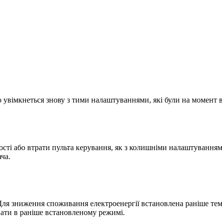
 увімкнеться знову з тими налаштуваннями, які були на момент
ності або втрати пульта керування, як з колишніми налаштування
ча.
ля зниження споживання електроенергії встановлена раніше темп
ати в раніше встановленому режимі.