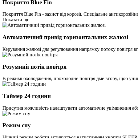
Покриття Blue Fin
Покриття Blue Fin - захист від корозії. Спеціальне антикороз
Показати ще
Автоматичний привід горизонтальних жалюзі
Керування жалюзі для регулювання напрямку потоку повітря вго
Розумний потік повітря
В режимі охолодження, прохолодне повітря дме вгору, щоб уник
Таймер 24 години
Присутня можливість налаштувати автоматичне увімкнення або 
Режим сну
Нічний режим роботи активується натисканням кнопки SLEEP на