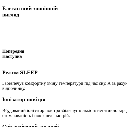
Елегантний зовнішній
вигляд
Попередня
Наступна
Режим SLEEP
Забезпечує комфортну змiну температури пiд час сну. А за рах
вiдпочинку.
Іонізатор повітря
Вбудований іонізатор повітря збільшує кількість негативно зар
стомлюваність і покращує настрій.
Світлодіодний дисплей