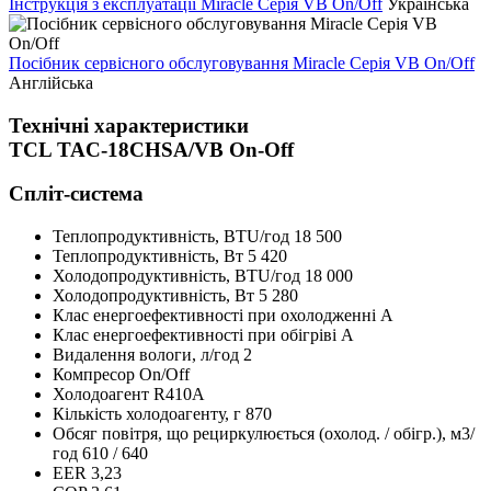
Інструкція з експлуатації Miracle Серія VB On/Off
Українська
Посібник сервісного обслуговування Miracle Серія VB On/Off
Англійська
Технічні характеристики
TCL TAC-18CHSA/VB On-Off
Спліт-система
Теплопродуктивність, BTU/год
18 500
Теплопродуктивність, Bт
5 420
Холодопродуктивність, BTU/год
18 000
Холодопродуктивність, Bт
5 280
Клас енергоефективності при охолодженні
А
Клас енергоефективності при обігріві
А
Видалення вологи, л/год
2
Компресор
On/Off
Холодоагент
R410A
Кількість холодоагенту, г
870
Обсяг повітря, що рециркулюється (охолод. / обігр.), м3/
год
610 / 640
EER
3,23