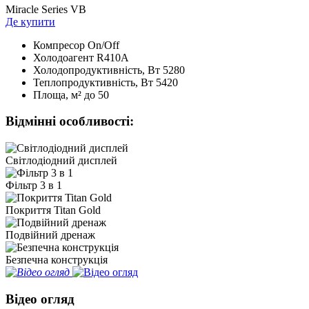
Miracle Series VB
Де купити
Компресор
On/Off
Холодоагент
R410А
Холодопродуктивність, Bт
5280
Теплопродуктивність, Bт
5420
Площа, м²
до 50
Відмінні особливості:
Світлодіодний дисплей
Фільтр 3 в 1
Покриття Titan Gold
Подвійний дренаж
Безпечна конструкція
Відео огляд