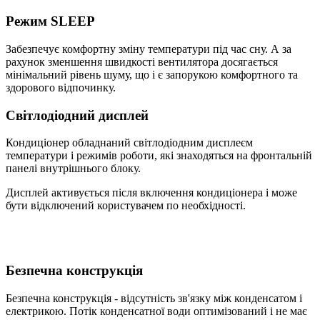
Режим SLEEP
Забезпечує комфортну змiну температури пiд час сну. А за
рахунок зменшення швидкостi вентилятора досягається
мiнiмальний рiвень шуму, що i є запорукою комфортного та
здорового вiдпочинку.
Світлодіодний дисплей
Кондиціонер обладнаний світлодіодним дисплеєм
температури і режимів роботи, які знаходяться на фронтальній
панелі внутрішнього блоку.
Дисплей активується після включення кондиціонера і може
бути відключений користувачем по необхідності.
Безпечна конструкція
Безпечна конструкція - відсутність зв'язку між конденсатом і
електрикою. Потік конденсатної води оптимізований і не має