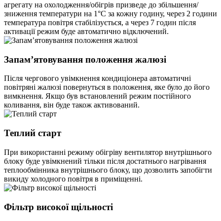
агрегату на охолодження/обігрів призведе до збільшення/
зниження температури на 1°С за кожну годину, через 2 години
температура повітря стабілізується, а через 7 годин після
активації режим буде автоматично відключений.
Запам’ятовування положення жалюзі
Після чергового увімкнення кондиціонера автоматичні
повітряні жалюзі повернуться в положення, яке було до його
вимкнення. Якщо був встановлений режим постійного
коливання, він буде також активований.
Теплий старт
При використанні режиму обігріву вентилятор внутрішнього
блоку буде увімкнений тільки після достатнього нагрівання
теплообмінника внутрішнього блоку, що дозволить запобігти
викиду холодного повітря в приміщенні.
Фільтр високої щільності