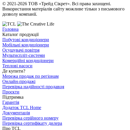
© 2021-2026 ТОВ «Трейд Сікрет». Всі права захищені.
Використання матеріалів сайту можливе тільки з письмового
дозволу компанії.
Головна
Каталог продукції
Побутові кондиціонери
Мобільні кондиціонери
Осушувачі повітря
Мультиспліт-системи
Комерційні кондиціонери
Теплові насоси
Де купити?
Мережа продаж по регіонам
Онлайн-продажі
Перевірка надійності продавця
Проєкти
Підтримка
Гарантія
Додаток TCL Home
Документація
Перевірка серійного номеру
Перевірка сертифікату дилера
Про TCL