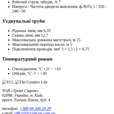
Робочий струм, обігрів, А
7
Напруга / Частота джерела живлення, ф./В/Гц
1 / 220 -
240 / 50
З’єднувальні труби
Рідинна лінія, мм
6,35
Газова лінія, мм
12,7
Максимальна довжина магістралі, м
15
Максимальний перепад висот, м
5
Підключення проводів, мм²
3 × 1,5 | 2 × 0,75
Температурний режим
Охолодження, °С
+21 ~ +43
Обігрів, °С
-7 ~ +30
ТОВ «Трейд Сікрет»
02098, Україна, м. Київ,
просп. Тичини Павла, буд. 4
телефон:
+380 44 206 29 29
e-mail:
office@tcl-aircon.com.ua