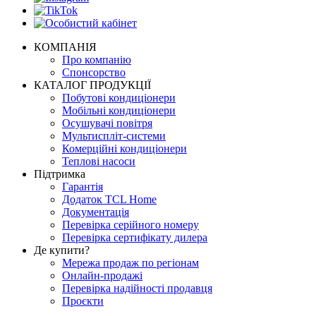
КОМПАНІЯ
Про компанію
Спонсорство
КАТАЛОГ ПРОДУКЦІЇ
Побутові кондиціонери
Мобільні кондиціонери
Осушувачі повітря
Мультиспліт-системи
Комерційні кондиціонери
Теплові насоси
Підтримка
Гарантія
Додаток TCL Home
Документація
Перевірка серійного номеру
Перевірка сертифікату дилера
Де купити?
Мережа продаж по регіонам
Онлайн-продажі
Перевірка надійності продавця
Проєкти