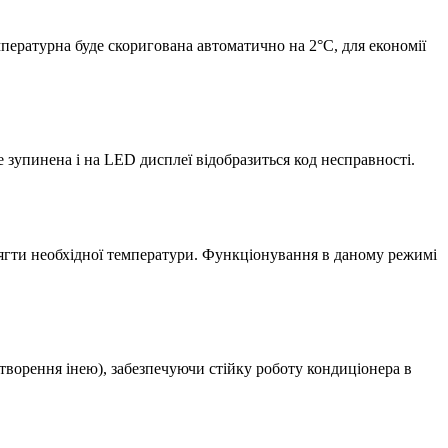
ературна буде скоригована автоматично на 2°С, для економії
 зупинена і на LED дисплеї відобразиться код несправності.
ягти необхідної температури. Функціонування в даному режимі
творення інею), забезпечуючи стійку роботу кондиціонера в