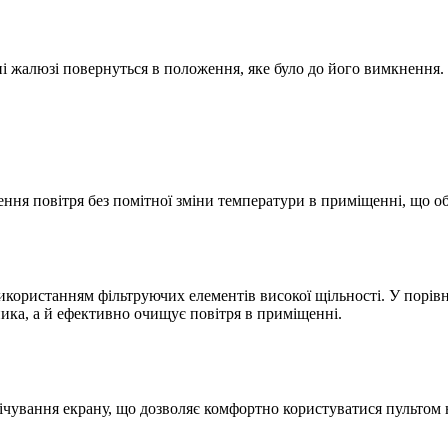
ні жалюзі повернуться в положення, яке було до його вимкнення
ня повітря без помітної зміни температури в приміщенні, що об
икористанням фільтруючих елементів високої щільності. У порів
ника, а й ефективно очищує повітря в приміщенні.
вічування екрану, що дозволяє комфортно користуватися пультом н