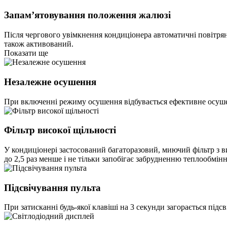
Запам’ятовування положення жалюзі
Після чергового увімкнення кондиціонера автоматичні повітря
також активований.
Показати ще
Незалежне осушення
При включенні режиму осушення відбувається ефективне осушен
Фільтр високої щільності
У кондиціонері застосований багаторазовий, миючий фільтр з в
до 2,5 раз менше і не тільки запобігає забрудненню теплообмін
Підсвічування пульта
При затисканні будь-якої клавіші на 3 секунди загорається підс