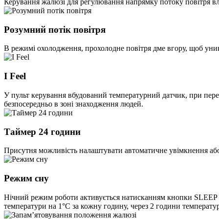
Керування жалюзі для регулювання напрямку потоку повітря влі
Розумний потік повітря
В режимі охолодження, прохолодне повітря дме вгору, щоб уник
I Feel
У пульт керування вбудований температурний датчик, при пере
безпосередньо в зоні знаходження людей.
Таймер 24 години
Присутня можливість налаштувати автоматичне увімкнення або 
Режим сну
Нічний режим роботи активується натисканням кнопки SLEEP на
температури на 1°С за кожну годину, через 2 години температура