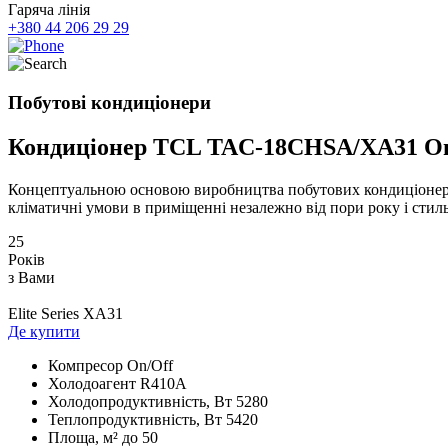
Гаряча лінія
+380 44 206 29 29
Побутові кондиціонери
Кондиціонер TCL TAC-18CHSA/XA31 On
Концептуальною основою виробництва побутових кондиціонерів 
кліматичні умови в приміщенні незалежно від пори року і стил
25
Років
з Вами
Elite Series XA31
Де купити
Компресор
On/Off
Холодоагент
R410А
Холодопродуктивність, Bт
5280
Теплопродуктивність, Bт
5420
Площа, м²
до 50