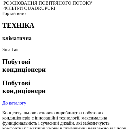
РОЗСІЮВАННЯ ПОВІТРЯНОГО ПОТОКУ
ФІЛЬТРИ QUADRUPURI
Гортай вниз
ТЕХНІКА
кліматична
Smart air
Побутові
кондиціонери
Побутові
кондиціонери
До каталогу
Концептуальною основою виробництва побутових
кондиціонерів є інноваційні технології, максимальна
функціональність і сучасний дизайн, які забезпечують
комфортні кліматичні умови в приміщенні незалежно від пори