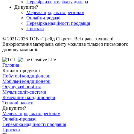
Перевірка сертифікату дилера
Де купити?
Мережа продаж по регіонам
Онлайн-продажі
Перевірка надійності продавця
Проєкти
© 2021-2026 ТОВ «Трейд Сікрет». Всі права захищені.
Використання матеріалів сайту можливе тільки з письмового
дозволу компанії.
Головна
Каталог продукції
Побутові кондиціонери
Мобільні кондиціонери
Осушувачі повітря
Мультиспліт-системи
Комерційні кондиціонери
Теплові насоси
Де купити?
Мережа продаж по регіонам
Онлайн-продажі
Перевірка надійності продавця
Проєкти