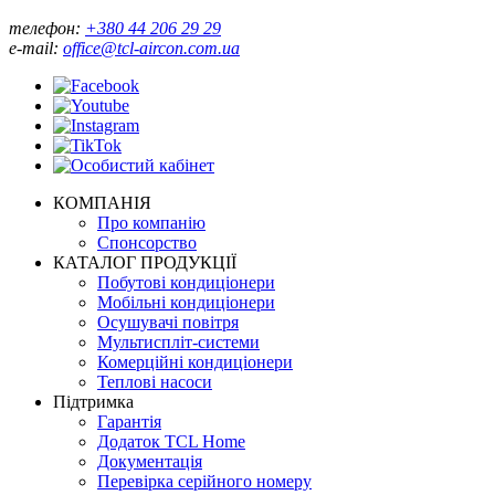
телефон:
+380 44 206 29 29
e-mail:
office@tcl-aircon.com.ua
КОМПАНІЯ
Про компанію
Спонсорство
КАТАЛОГ ПРОДУКЦІЇ
Побутові кондиціонери
Мобільні кондиціонери
Осушувачі повітря
Мультиспліт-системи
Комерційні кондиціонери
Теплові насоси
Підтримка
Гарантія
Додаток TCL Home
Документація
Перевірка серійного номеру