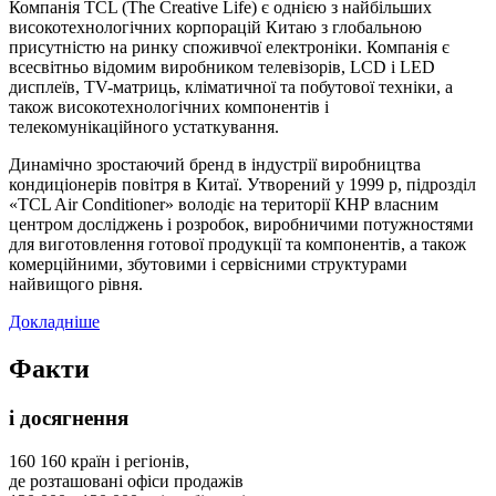
Компанія TCL (The Creative Life) є однією з найбільших
високотехнологічних корпорацій Китаю з глобальною
присутністю на ринку споживчої електроніки. Компанія є
всесвітньо відомим виробником телевізорів, LCD і LED
дисплеїв, TV-матриць, кліматичної та побутової техніки, а
також високотехнологічних компонентів і
телекомунікаційного устаткування.
Динамічно зростаючий бренд в індустрії виробництва
кондиціонерів повітря в Китаї. Утворений у 1999 р, підрозділ
«TCL Air Conditioner» володіє на території КНР власним
центром досліджень і розробок, виробничими потужностями
для виготовлення готової продукції та компонентів, а також
комерційними, збутовими і сервісними структурами
найвищого рівня.
Докладніше
Факти
і досягнення
160
160 країн і регіонів,
де розташовані офіси продажів