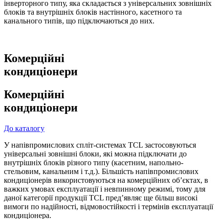
інверторного типу, яка складається з універсальних зовнішніх
блоків та внутрішніх блоків настінного, касетного та
канального типів, що підключаються до них.
Комерційні
кондиціонери
Комерційні
кондиціонери
До каталогу
У напівпромислових спліт-системах TCL застосовуються
універсальні зовнішні блоки, які можна підключати до
внутрішніх блоків різного типу (касетним, напольно-
стельовим, канальним і т.д.). Більшість напівпромислових
кондиціонерів використовуються на комерційних об’єктах, в
важких умовах експлуатації і невпинному режимі, тому для
даної категорії продукції TCL пред’являє ще більш високі
вимоги по надійності, відмовостійкості і термінів експлуатації
кондиціонера.