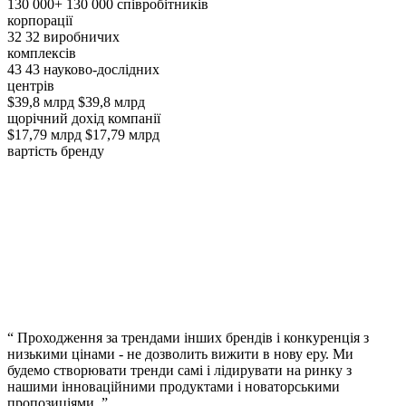
130 000+
130 000 співробітників
корпорації
32
32 виробничих
комплексів
43
43 науково-дослідних
центрів
$39,8 млрд
$39,8 млрд
щорічний дохід компанії
$17,79 млрд
$17,79 млрд
вартість бренду
“
Проходження за трендами інших брендів і конкуренція з
низькими цінами - не дозволить вижити в нову еру. Ми
будемо створювати тренди самі і лідирувати на ринку з
нашими інноваційними продуктами і новаторськими
пропозиціями.
”