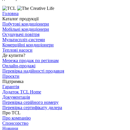
Головна
Каталог продукції
Побутові кондиціонери
Мобільні кондиціонери
Осушувачі повітря
Мультиспліт-системи
Комерційні кондиціонери
Теплові насоси
Де купити?
Мережа продаж по регіонам
Онлайн-продажі
Перевірка надійності продавця
Проєкти
Підтримка
Гарантія
Додаток TCL Home
Документація
Перевірка серійного номеру
Перевірка сертифікату дилера
Про TCL
Про компанію
Спонсорство
Новини