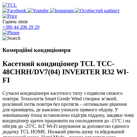
Гаряча лінія
+380 44 206 29 29
Комерційні кондиціонери
Касетний кондиціонер TCL TCC-
48CHRH/DV7(04) INVERTER R32 WI-
FI
Сучасні кондиціонери касетного типу з підмісом свіжого
повітря. Технологія Smart Gentle Wind створює м’який,
розсіяний потік повітря без протягів – оптимальне рішення
для приміщень, де важливо уникати прямого обдуву. У
зовнішньому блоці встановлено підігрів піддону, завдяки чому
кондиціонер здатен працювати на охолодження до -15°С і на
обігрів до -25°С. IoT Wi-Fi керування за допомогою єдиного
додатку TCL HOME. Низький рівень шуму та вбудований