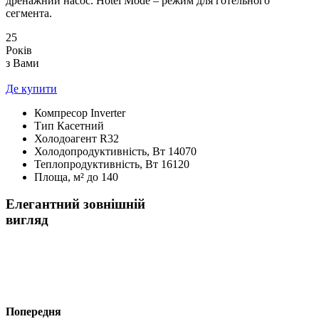
дренажний насос. Hotel Mode – режим для готельного
сегмента.
25
Років
з Вами
Де купити
Компресор
Inverter
Тип
Касетний
Холодоагент
R32
Холодопродуктивність, Bт
14070
Теплопродуктивність, Bт
16120
Площа, м²
до 140
Елегантний зовнішній
вигляд
Попередня