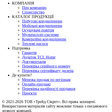
КОМПАНІЯ
Про компанію
Спонсорство
КАТАЛОГ ПРОДУКЦІЇ
Побутові кондиціонери
Мобільні кондиціонери
Осушувачі повітря
Мультиспліт-системи
Комерційні кондиціонери
Теплові насоси
Підтримка
Гарантія
Додаток TCL Home
Документація
Перевірка серійного номеру
Перевірка сертифікату дилера
Де купити?
Мережа продаж по регіонам
Онлайн-продажі
Перевірка надійності продавця
Проєкти
© 2021-2026 ТОВ «Трейд Сікрет». Всі права захищені.
Використання матеріалів сайту можливе тільки з письмового
дозволу компанії.