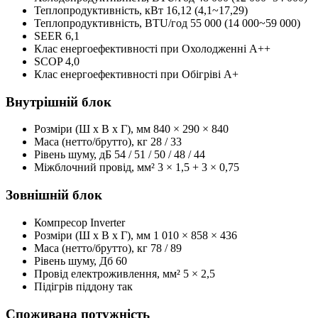
Теплопродуктивність, кBт
16,12 (4,1~17,29)
Теплопродуктивність, BTU/год
55 000 (14 000~59 000)
SEER
6,1
Клас енергоефективності при Охолодженні
А++
SCOP
4,0
Клас енергоефективності при Обігріві
А+
Внутрішній блок
Розміри (Ш x В x Г), мм
840 × 290 × 840
Маса (нетто/брутто), кг
28 / 33
Рівень шуму, дБ
54 / 51 / 50 / 48 / 44
Міжблочний провід, мм²
3 × 1,5 + 3 × 0,75
Зовнішній блок
Компресор
Inverter
Розміри (Ш x В x Г), мм
1 010 × 858 × 436
Маса (нетто/брутто), кг
78 / 89
Рівень шуму, Дб
60
Провід електроживлення, мм²
5 × 2,5
Підігрів піддону
так
Споживана потужність