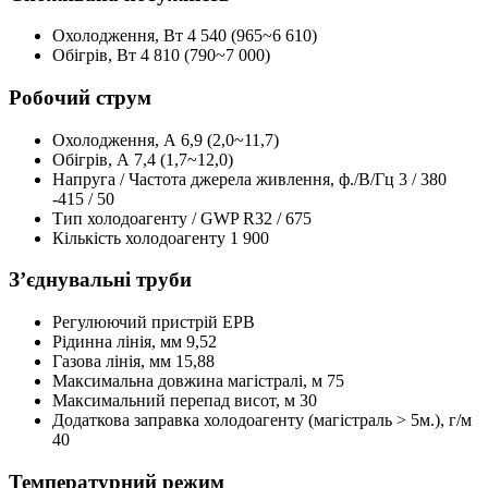
Охолодження, Вт
4 540 (965~6 610)
Обігрів, Вт
4 810 (790~7 000)
Робочий струм
Охолодження, А
6,9 (2,0~11,7)
Обігрів, А
7,4 (1,7~12,0)
Напруга / Частота джерела живлення, ф./В/Гц
3 / 380
-415 / 50
Тип холодоагенту / GWP
R32 / 675
Кількість холодоагенту
1 900
З’єднувальні труби
Регулюючий пристрій
ЕРВ
Рідинна лінія, мм
9,52
Газова лінія, мм
15,88
Максимальна довжина магістралі, м
75
Максимальний перепад висот, м
30
Додаткова заправка холодоагенту (магістраль > 5м.), г/м
40
Температурний режим