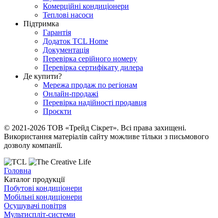
Комерційні кондиціонери
Теплові насоси
Підтримка
Гарантія
Додаток TCL Home
Документація
Перевірка серійного номеру
Перевірка сертифікату дилера
Де купити?
Мережа продаж по регіонам
Онлайн-продажі
Перевірка надійності продавця
Проєкти
© 2021-2026 ТОВ «Трейд Сікрет». Всі права захищені.
Використання матеріалів сайту можливе тільки з письмового
дозволу компанії.
Головна
Каталог продукції
Побутові кондиціонери
Мобільні кондиціонери
Осушувачі повітря
Мультиспліт-системи