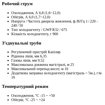
Робочий струм
Охолодження, А
6,8 (1,6~12,0)
Обігрів, А
6,0 (1,7~12,0)
Напруга / Частота джерела живлення, ф./В/Гц
1 / 220 -
240 / 50
Тип холодоагенту / GWP
R32 / 675
Кількість холодоагенту, г
960
З’єднувальні труби
Регулюючий пристрій
Капіляр
Рідинна лінія, мм
6,35
Газова лінія, мм
9,52
Максимальна довжина магістралі, м
25
Максимальний перепад висот, м
10
Додаткова заправка холодоагенту (магістраль > 5м.), г/м
16
Температурний режим
Охолодження, °С
-15 ~ +50
Обігрів, °С
-25 ~ +24