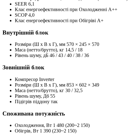
SEER
6,1
Клас енергоефективності при Охолодженні
А++
SCOP
4,0
Клас енергоефективності при Обігріві
А+
Внутрішній блок
Розміри (Ш x В x Г), мм
570 × 245 × 570
Маса (нетто/брутто), кг
14,5 / 18
Рівень шуму, дБ
46 / 43 / 40 / 38 / 36
Зовнішній блок
Компресор
Inverter
Розміри (Ш x В x Г), мм
853 × 602 × 349
Маса (нетто/брутто), кг
30 / 32,5
Рівень шуму, Дб
55
Підігрів піддону
так
Споживана потужність
Охолодження, Вт
1 480 (200~2 150)
Обігрів, Вт
1 390 (230~2 150)