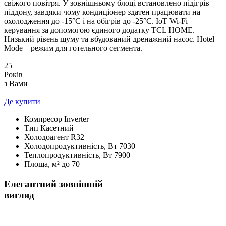
свіжого повітря. У зовнішньому блоці встановлено підігрів
піддону, завдяки чому кондиціонер здатен працювати на
охолодження до -15°С і на обігрів до -25°С. IoT Wi-Fi
керування за допомогою єдиного додатку TCL HOME.
Низький рівень шуму та вбудований дренажний насос. Hotel
Mode – режим для готельного сегмента.
25
Років
з Вами
Де купити
Компресор
Inverter
Тип
Касетний
Холодоагент
R32
Холодопродуктивність, Bт
7030
Теплопродуктивність, Bт
7900
Площа, м²
до 70
Елегантний зовнішній
вигляд