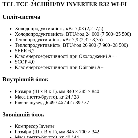
TCL TCC-24CHRH/DV INVERTER R32 WI-FI
Спліт-система
Холодопродуктивність, кBт
7,03 (2,2~7,5)
Холодопродуктивність, BTU/год
24 000 (7 500~25 500)
Теплопродуктивність, кBт
7,9 (2,32~8,35)
Теплопродуктивність, BTU/год
26 900 (7 900~28 500)
SEER
6,2
Клас енергоефективності при Охолодженні
А++
SCOP
4,0
Клас енергоефективності при Обігріві
А+
Внутрішній блок
Розміри (Ш x В x Г), мм
840 × 245 × 840
Маса (нетто/брутто), кг
24 / 28
Рівень шуму, дБ
49 / 46 / 42 / 39 / 37
Зовнішній блок
Компресор
Inverter
Розміри (Ш x В x Г), мм
845 × 700 × 342
Маса (нетто/брутто), кг
40 / 44