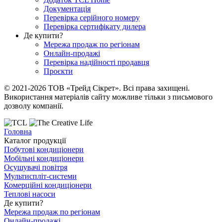
Документація
Перевірка серійного номеру
Перевірка сертифікату дилера
Де купити?
Мережа продаж по регіонам
Онлайн-продажі
Перевірка надійності продавця
Проєкти
© 2021-2026 ТОВ «Трейд Сікрет». Всі права захищені.
Використання матеріалів сайту можливе тільки з письмового
дозволу компанії.
Головна
Каталог продукції
Побутові кондиціонери
Мобільні кондиціонери
Осушувачі повітря
Мультиспліт-системи
Комерційні кондиціонери
Теплові насоси
Де купити?
Мережа продаж по регіонам
Онлайн-продажі