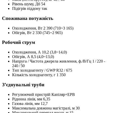
Рівень шуму, Дб
54
Підігрів піддону
так
Споживана потужність
Охолодження, Вт
2 390 (710~3 165)
Обігрів, Вт
2 330 (745~2 965)
Робочий струм
Охолодження, А
10,2 (3,8~14,0)
Обігрів, А
8,5 (4,0~13,0)
Напруга / Частота джерела живлення, ф./В/Гц
1 / 220 -
240 / 50
Тип холодоагенту / GWP
R32 / 675
Кількість холодоагенту, г
1 350
З’єднувальні труби
Регулюючий пристрій
Капіляр+ЕРВ
Рідинна лінія, мм
6,35
Газова лінія, мм
12,7
Максимальна довжина магістралі, м
30
Максимальний перепад висот, м
15