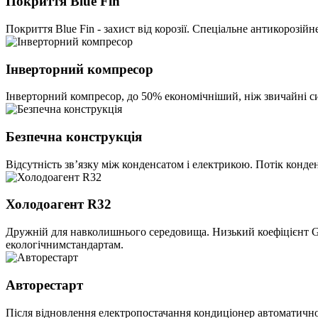
Покриття Blue Fin
Покриття Blue Fin - захист від корозії. Спеціальне антикороз
Інверторний компресор
Інверторний компресор, до 50% економічніший, ніж звичайні с
Безпечна конструкція
Відсутність зв’язку між конденсатом і електрикою. Потік конд
Холодоагент R32
Дружній для навколишнього середовища. Низький коефіцієнт G
екологічнимстандартам.
Авторестарт
Після відновлення електропостачання кондиціонер автоматично