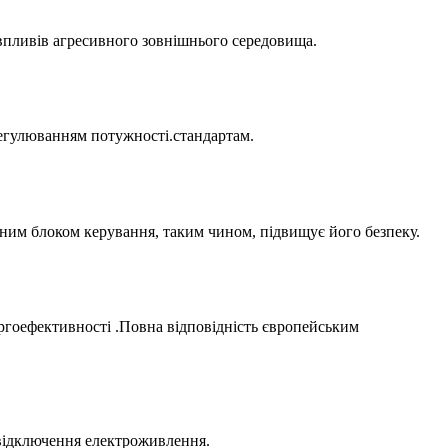
 впливів агресивного зовнішнього середовища.
регулюванням потужності.стандартам.
ичним блоком керування, таким чином, підвищує його безпеку.
ргоефективності .Повна відповідність європейським
 відключення електроживлення.