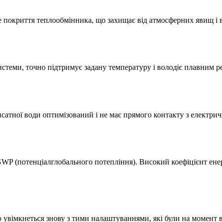
ійне покриття теплообмінника, що захищає від атмосферних явищ і
истеми, точно підтримує задану температуру і володіє плавним 
енсатної води оптимізований і не має прямого контакту з електр
WP (потенціалглобального потепління). Високий коефіцієнт ене
 увімкнеться знову з тими налаштуваннями, які були на момент