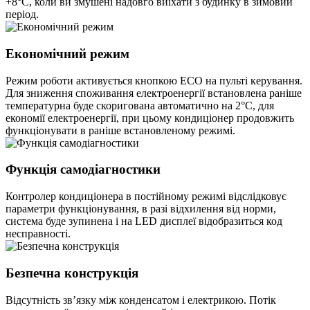
+8°C, коли ви змушені надовго виїхати з будинку в зимовий
період.
Економічний режим
Режим роботи активується кнопкою ECO на пульті керування.
Для зниження споживання електроенергії встановлена раніше
температурна буде скоригована автоматично на 2°С, для
економії електроенергії, при цьому кондиціонер продовжить
функціонувати в раніше встановленому режимі.
Функція самодіагностики
Контролер кондиціонера в постійному режимі відслідковує
параметри функціонування, в разі відхилення від норми,
система буде зупинена і на LED дисплеї відобразиться код
несправності.
Безпечна конструкція
Відсутність зв’язку між конденсатом і електрикою. Потік