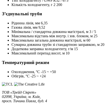
Тип холодоагенту / GWP
R32 / 675
Кількість холодоагенту, г
2 200
З’єднувальні труби
Рідинна лінія, мм
6,35
Газова лінія, мм
9,52
Мінімальна / стандартна довжина магістралі, м
3 / 5
Максимальна відстань між внутр. і зов. блоком, м
25
Максимальна загальна довжина магістралі, м
60
Сумарна довжина труби зі стандартною заправкою, м
20
Додаткова заправка холодоагенту, г/м
15
Максимальний перепад висот, м
10
Температурний режим
Охолодження, °С
-15 ~ +50
Обігрів, °С
-25 ~ +24
ТОВ «Трейд Сікрет»
02098, Україна, м. Київ,
просп. Тичини Павла, буд. 4