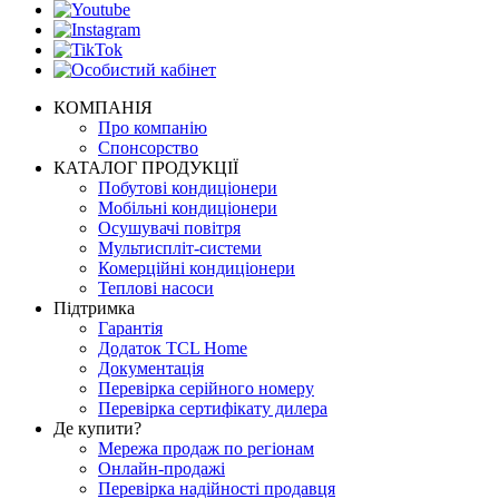
КОМПАНІЯ
Про компанію
Спонсорство
КАТАЛОГ ПРОДУКЦІЇ
Побутові кондиціонери
Мобільні кондиціонери
Осушувачі повітря
Мультиспліт-системи
Комерційні кондиціонери
Теплові насоси
Підтримка
Гарантія
Додаток TCL Home
Документація
Перевірка серійного номеру
Перевірка сертифікату дилера
Де купити?
Мережа продаж по регіонам
Онлайн-продажі
Перевірка надійності продавця