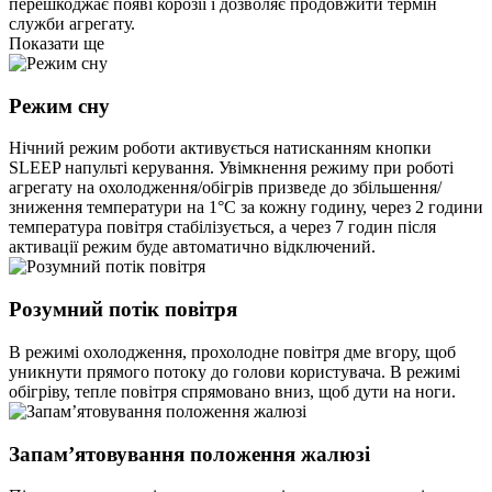
перешкоджає появі корозії і дозволяє продовжити термін
служби агрегату.
Показати ще
Режим сну
Нічний режим роботи активується натисканням кнопки
SLEEP напульті керування. Увімкнення режиму при роботі
агрегату на охолодження/обігрів призведе до збільшення/
зниження температури на 1°С за кожну годину, через 2 години
температура повітря стабілізується, а через 7 годин після
активації режим буде автоматично відключений.
Розумний потік повітря
В режимі охолодження, прохолодне повітря дме вгору, щоб
уникнути прямого потоку до голови користувача. В режимі
обігріву, тепле повітря спрямовано вниз, щоб дути на ноги.
Запам’ятовування положення жалюзі