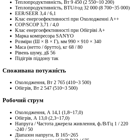
Теплопродуктивність, Вт
9 450 (2 550~10 200)
Теплопродуктивність, BTU/год
32 000 (8 700~35 000)
EER/SEER
3,4 / 6,1
Клас енергоефективності при Охолодженні
А++
COP/SCOP
3,71 / 4,0
Клас енергоефективності при Обігріві
А+
Марка компресора
SANYO
Розміри (Ш × В × Г), мм
990 × 910 × 340
Маса (нетто / брутто), кг
68 / 80
Рівень шуму, дБ
56
Підігрів піддону
так
Споживана потужність
Охолодження, Вт
2 765 (410~3 500)
Обігрів, Вт
2 547 (510~3 500)
Робочий струм
Охолодження, А
14,1 (1,8~17,0)
Обігрів, А
13,0 (2,3~17,0)
Напруга / Частота джерела живлення, ф./В/Гц
1 / 220
-240 / 50
Діапазон напруги, В
165~265