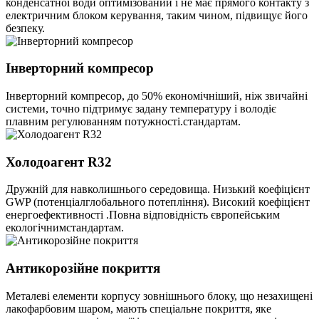
конденсатної води оптимізований і не має прямого контакту з
електричним блоком керування, таким чином, підвищує його
безпеку.
Інверторний компресор
Інверторний компресор, до 50% економічніший, ніж звичайні
системи, точно підтримує задану температуру і володіє
плавним регулюванням потужності.стандартам.
Холодоагент R32
Дружній для навколишнього середовища. Низький коефіцієнт
GWP (потенціалглобального потепління). Високий коефіцієнт
енергоефективності .Повна відповідність європейським
екологічнимстандартам.
Антикорозійне покриття
Металеві елементи корпусу зовнішнього блоку, що незахищені
лакофарбовим шаром, мають спеціальне покриття, яке