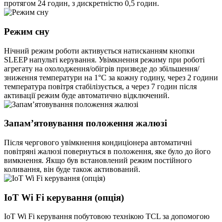
протягом 24 годин, з дискретністю 0,5 годин.
Режим сну
Нічний режим роботи активується натисканням кнопки
SLEEP напульті керування. Увімкнення режиму при роботі
агрегату на охолодження/обігрів призведе до збільшення/
зниження температури на 1°С за кожну годину, через 2 години
температура повітря стабілізується, а через 7 годин після
активації режим буде автоматично відключений.
Запам’ятовування положення жалюзі
Після чергового увімкнення кондиціонера автоматичні
повітряні жалюзі повернуться в положення, яке було до його
вимкнення. Якщо був встановлений режим постійного
коливання, він буде також активований.
IoT Wi Fi керування (опція)
IoT Wi Fi керування побутовою технікою TCL за допомогою