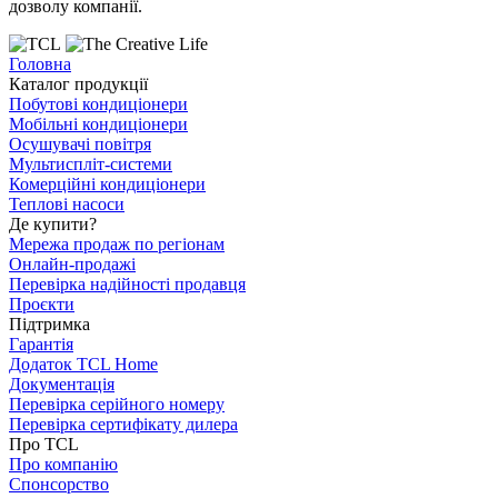
дозволу компанії.
Головна
Каталог продукції
Побутові кондиціонери
Мобільні кондиціонери
Осушувачі повітря
Мультиспліт-системи
Комерційні кондиціонери
Теплові насоси
Де купити?
Мережа продаж по регіонам
Онлайн-продажі
Перевірка надійності продавця
Проєкти
Підтримка
Гарантія
Додаток TCL Home
Документація
Перевірка серійного номеру
Перевірка сертифікату дилера
Про TCL
Про компанію
Спонсорство