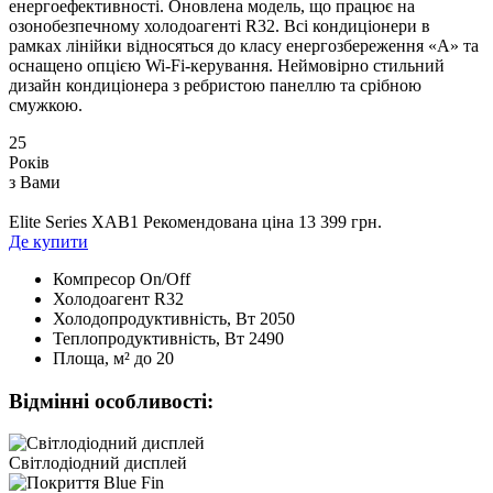
енергоефективності. Оновлена модель, що працює на
озонобезпечному холодоагенті R32. Всі кондиціонери в
рамках лінійки відносяться до класу енергозбереження «А» та
оснащено опцією Wi-Fi-керування. Неймовірно стильний
дизайн кондиціонера з ребристою панеллю та срібною
смужкою.
25
Років
з Вами
Elite Series XAB1
Рекомендована ціна 13 399 грн.
Де купити
Компресор
On/Off
Холодоагент
R32
Холодопродуктивність, Bт
2050
Теплопродуктивність, Bт
2490
Площа, м²
до 20
Відмінні особливості:
Світлодіодний дисплей