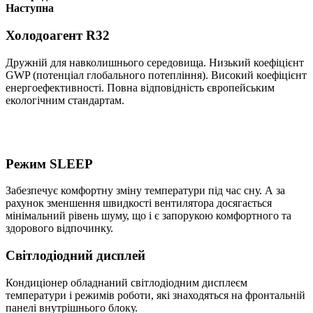
Наступна
Холодоагент R32
Дружній для навколишнього середовища. Низький коефіцієнт
GWP (потенціал глобального потепління). Високий коефіцієнт
енергоефективності. Повна відповідність європейським
екологічним стандартам.
Режим SLEEP
Забезпечує комфортну змiну температури пiд час сну. А за
рахунок зменшення швидкостi вентилятора досягається
мiнiмальний рiвень шуму, що i є запорукою комфортного та
здорового вiдпочинку.
Світлодіодний дисплей
Кондиціонер обладнаний світлодіодним дисплеєм
температури і режимів роботи, які знаходяться на фронтальній
панелі внутрішнього блоку.