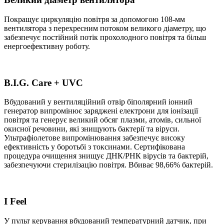
Покращує циркуляцію повітря за допомогою 108-мм
вентилятора з перехресним потоком великого діаметру, що
забезпечує постійний потік прохолодного повітря та більш
енергоефективну роботу.
B.I.G. Сare + UVC
Вбудований у вентиляційний отвір біполярний іонний
генератор випромінює заряджені електрони для іонізації
повітря та генерує великий обсяг плазми, атомів, сильної
окисної речовини, які знищують бактерії та віруси.
Ультрафіолетове випромінювання забезпечує високу
ефективність у боротьбі з токсинами. Сертифікована
процедура очищення знищує ДНК/РНК вірусів та бактерій,
забезпечуючи стерилізацію повітря. Вбиває 98,66% бактерій.
I Feel
У пульт керування вбудований температурний датчик, при