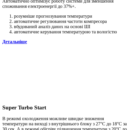
Автоматично оптимізує роботу системи для зменшення
споживання електроенергії до 37%+.
розумніше прогнозування температури
автоматичне регулювання частоти компресора
вбудований аналіз даних на основі ШІ
автоматичне керування температурою та вологістю
Детальніше
Super Turbo Start
В режимi охолодження можливе швидке зниження
температури на виходi з внутрiшнього блоку з 27°С до 18°С за
30 сек. А в режимi обiгрiву пiдвищення температури з 20°С до