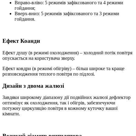
Вправо-вліво: 5 режимів зафіксованого та 4 режими
гойдання;
Вверх-вниз: 5 режимів зафіксованого та 3 режими
гойдання.
Ефект Коанди
Ефект душу (в режимі охолодження) – холодний потік повітря
опускається на користувача зверху.
Ефект ковдри (в режимі обігріву) – більш широке та краще
розповсюдження теплого повітря по підлозі.
Дизайн з двома жалюзі
Завдяки широкому діапазону дії подвійних жалюзі дефлектор
оптимізує як охолодження, так і обігрів, забезпечуючи
потужну циркуляцію повітря в кожному куточку вашої
кімнати.
Великий діаметр вентилятора