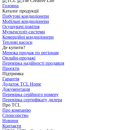
Головна
Каталог продукції
Побутові кондиціонери
Мобільні кондиціонери
Осушувачі повітря
Мультиспліт-системи
Комерційні кондиціонери
Теплові насоси
Де купити?
Мережа продаж по регіонам
Онлайн-продажі
Перевірка надійності продавця
Проєкти
Підтримка
Гарантія
Додаток TCL Home
Документація
Перевірка серійного номеру
Перевірка сертифікату дилера
Про TCL
Про компанію
Спонсорство
Новини
Контакти