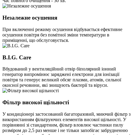
Час повного очищення - 30 хв.
Незалежне осушення
При включенні режиму осушення відбувається ефективне
осушення повітря без помітної зміни температури в
приміщенні, що обслуговується.
B.I.G. Care
Вбудований у вентиляційний отвір біполярний іонний
генератор випромінює заряджені електрони для іонізації
повітря та генерує великий обсяг плазми, атомів, сильної
окисної речовини, які знищують бактерії та віруси.
Фільтр високої щільності
У кондиціонері застосований багаторазовий, миючий фільтр з
використанням фільтруючих елементів високої щільності. У
порівнянні зі стандартним, фільтр вловлює частинки пилу
розміром до 2,5 раз менше і не тільки запобігає забрудненню