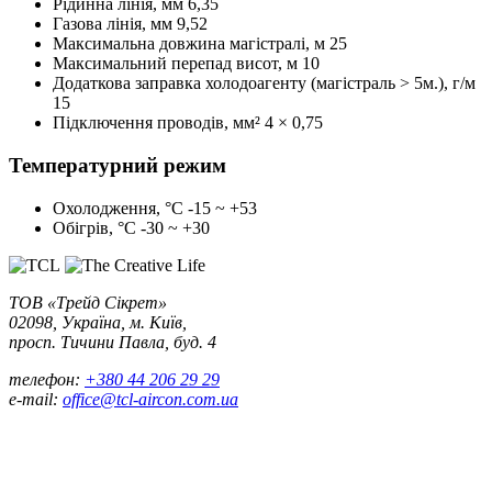
Рідинна лінія, мм
6,35
Газова лінія, мм
9,52
Максимальна довжина магістралі, м
25
Максимальний перепад висот, м
10
Додаткова заправка холодоагенту (магістраль > 5м.), г/м
15
Підключення проводів, мм²
4 × 0,75
Температурний режим
Охолодження, °С
-15 ~ +53
Обігрів, °С
-30 ~ +30
ТОВ «Трейд Сікрет»
02098, Україна, м. Київ,
просп. Тичини Павла, буд. 4
телефон:
+380 44 206 29 29
e-mail:
office@tcl-aircon.com.ua