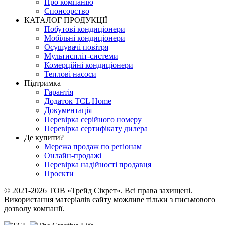
Про компанію
Спонсорство
КАТАЛОГ ПРОДУКЦІЇ
Побутові кондиціонери
Мобільні кондиціонери
Осушувачі повітря
Мультиспліт-системи
Комерційні кондиціонери
Теплові насоси
Підтримка
Гарантія
Додаток TCL Home
Документація
Перевірка серійного номеру
Перевірка сертифікату дилера
Де купити?
Мережа продаж по регіонам
Онлайн-продажі
Перевірка надійності продавця
Проєкти
© 2021-2026 ТОВ «Трейд Сікрет». Всі права захищені.
Використання матеріалів сайту можливе тільки з письмового
дозволу компанії.