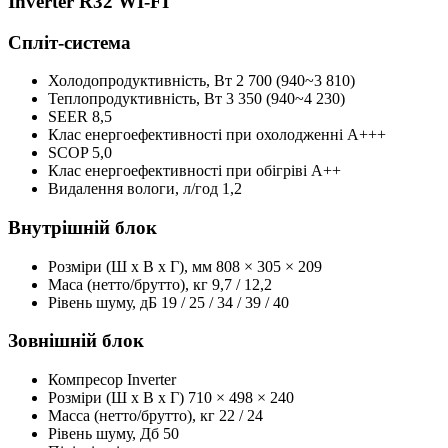
Inverter R32 WI-FI
Спліт-система
Холодопродуктивність, Bт
2 700 (940~3 810)
Теплопродуктивність, Bт
3 350 (940~4 230)
SEER
8,5
Клас енергоефективності при охолодженні
А+++
SCOP
5,0
Клас енергоефективності при обігріві
А++
Видалення вологи, л/год
1,2
Внутрішній блок
Розміри (Ш x В x Г), мм
808 × 305 × 209
Маса (нетто/брутто), кг
9,7 / 12,2
Рівень шуму, дБ
19 / 25 / 34 / 39 / 40
Зовнішній блок
Компресор
Inverter
Розміри (Ш x B x Г)
710 × 498 × 240
Масса (нетто/брутто), кг
22 / 24
Рівень шуму, Дб
50