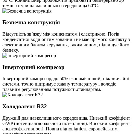
50°С. Кондиціонер продовжить працювати безперервно до
температури навколишнього середовища 60°С.
Безпечна конструкція
Відсутність зв’язку між конденсатом і електрикою. Потік
конденсатної води оптимізований і не має прямого контакту з
електричним блоком керування, таким чином, підвищує його
безпеку.
Інверторний компресор
Інверторний компресор, до 50% економічніший, ніж звичайні
системи, точно підтримує задану температуру і володіє
плавним регулюванням потужності.стандартам.
Холодоагент R32
Дружній для навколишнього середовища. Низький коефіцієнт
GWP (потенціалглобального потепління). Високий коефіцієнт
енергоефективності .Повна відповідність європейським