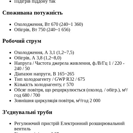
Підігрів піддону
так
Споживана потужність
Охолодження, Вт
670 (240~1 360)
Обігрів, Вт
750 (240~1 656)
Робочий струм
Охолодження, А
3,1 (1,2~7,5)
Обігрів, А
3,8 (1,2~8,0)
Напруга / Частота джерела живлення, ф./В/Гц
1 / 220 -
240 / 50
Діапазон напруги, В
165~265
Тип холодоагенту / GWP
R32 / 675
Кількість холодоагенту, г
570
Обсяг повітря, що рециркулюється (охолод. / обігр.), м³/
год
680 / 700
Зовнішня циркуляція повітря, м³/год
2 000
З’єднувальні труби
Регулюючий пристрій
Електронний розширювальний
вентиль