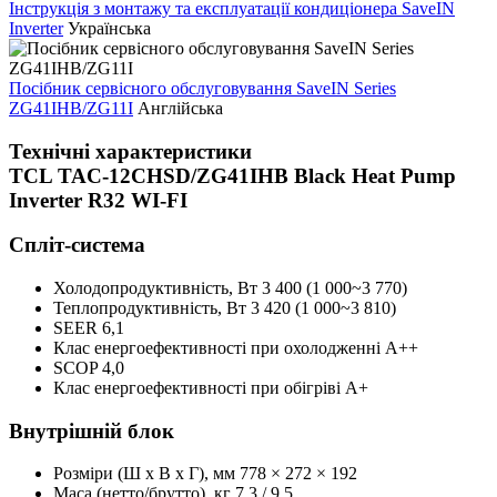
Інструкція з монтажу та експлуатації кондиціонера SaveIN
Inverter
Українська
Посібник сервісного обслуговування SaveIN Series
ZG41IHB/ZG11I
Англійська
Технічні характеристики
TCL TAC-12CHSD/ZG41IHB Black Heat Pump
Inverter R32 WI-FI
Спліт-система
Холодопродуктивність, Bт
3 400 (1 000~3 770)
Теплопродуктивність, Bт
3 420 (1 000~3 810)
SEER
6,1
Клас енергоефективності при охолодженні
А++
SCOP
4,0
Клас енергоефективності при обігріві
А+
Внутрішній блок
Розміри (Ш x В x Г), мм
778 × 272 × 192
Маса (нетто/брутто), кг
7,3 / 9,5