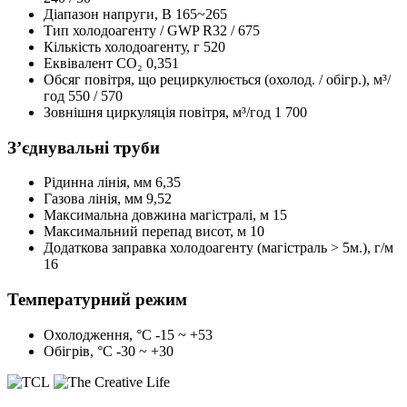
Діапазон напруги, В
165~265
Тип холодоагенту / GWP
R32 / 675
Кількість холодоагенту, г
520
Еквівалент CO₂
0,351
Обсяг повітря, що рециркулюється (охолод. / обігр.), м³/
год
550 / 570
Зовнішня циркуляція повітря, м³/год
1 700
З’єднувальні труби
Рідинна лінія, мм
6,35
Газова лінія, мм
9,52
Максимальна довжина магістралі, м
15
Максимальний перепад висот, м
10
Додаткова заправка холодоагенту (магістраль > 5м.), г/м
16
Температурний режим
Охолодження, °С
-15 ~ +53
Обігрів, °С
-30 ~ +30