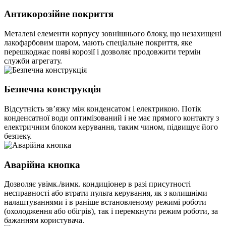
Антикорозійне покриття
Металеві елементи корпусу зовнішнього блоку, що незахищені
лакофарбовим шаром, мають спеціальне покриття, яке
перешкоджає появі корозії і дозволяє продовжити термін
служби агрегату.
Безпечна конструкція
Відсутність зв’язку між конденсатом і електрикою. Потік
конденсатної води оптимізований і не має прямого контакту з
електричним блоком керування, таким чином, підвищує його
безпеку.
Аварійна кнопка
Дозволяє увімк./вимк. кондиціонер в разі присутності
несправності або втрати пульта керування, як з колишніми
налаштуваннями і в раніше встановленому режимі роботи
(охолодження або обігрів), так і перемкнути режим роботи, за
бажанням користувача.