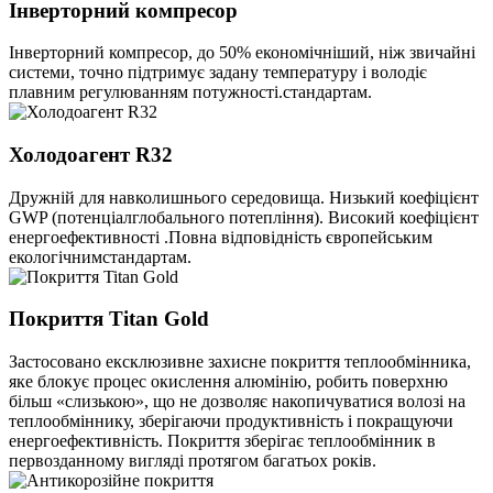
Інверторний компресор
Інверторний компресор, до 50% економічніший, ніж звичайні
системи, точно підтримує задану температуру і володіє
плавним регулюванням потужності.стандартам.
Холодоагент R32
Дружній для навколишнього середовища. Низький коефіцієнт
GWP (потенціалглобального потепління). Високий коефіцієнт
енергоефективності .Повна відповідність європейським
екологічнимстандартам.
Покриття Titan Gold
Застосовано ексклюзивне захисне покриття теплообмінника,
яке блокує процес окислення алюмінію, робить поверхню
більш «слизькою», що не дозволяє накопичуватися волозі на
теплообміннику, зберігаючи продуктивність і покращуючи
енергоефективність. Покриття зберігає теплообмінник в
первозданному вигляді протягом багатьох років.