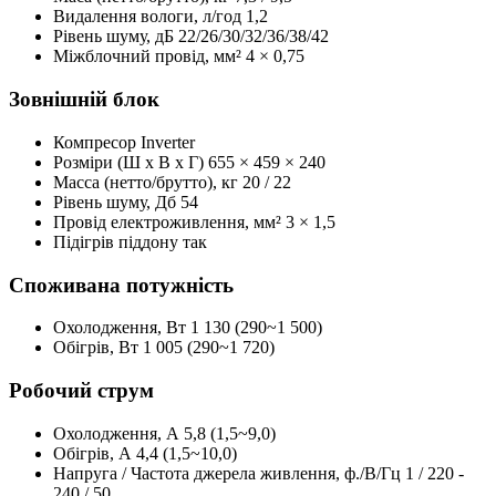
Видалення вологи, л/год
1,2
Рівень шуму, дБ
22/26/30/32/36/38/42
Міжблочний провід, мм²
4 × 0,75
Зовнішній блок
Компресор
Inverter
Розміри (Ш x B x Г)
655 × 459 × 240
Масса (нетто/брутто), кг
20 / 22
Рівень шуму, Дб
54
Провід електроживлення, мм²
3 × 1,5
Підігрів піддону
так
Споживана потужність
Охолодження, Вт
1 130 (290~1 500)
Обігрів, Вт
1 005 (290~1 720)
Робочий струм
Охолодження, А
5,8 (1,5~9,0)
Обігрів, А
4,4 (1,5~10,0)
Напруга / Частота джерела живлення, ф./В/Гц
1 / 220 -
240 / 50