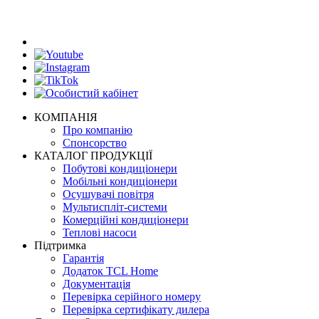
КОМПАНІЯ
Про компанію
Спонсорство
КАТАЛОГ ПРОДУКЦІЇ
Побутові кондиціонери
Мобільні кондиціонери
Осушувачі повітря
Мультиспліт-системи
Комерційні кондиціонери
Теплові насоси
Підтримка
Гарантія
Додаток TCL Home
Документація
Перевірка серійного номеру
Перевірка сертифікату дилера