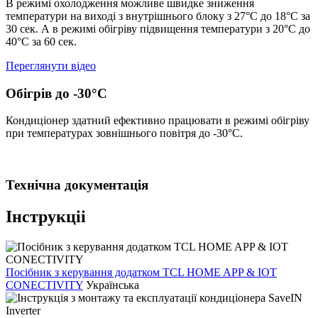
В режимi охолодження можливе швидке зниження
температури на виходi з внутрiшнього блоку з 27°С до 18°С за
30 сек. А в режимi обiгрiву пiдвищення температури з 20°С до
40°С за 60 сек.
Переглянути відео
Обігрів до -30°С
Кондиціонер здатний ефективно працювати в режимі обігріву
при температурах зовнішнього повітря до -30°С.
Технічна документація
Інструкціі
Посібник з керування додатком TCL HOME APP & IOT
CONECTIVITY
Українська