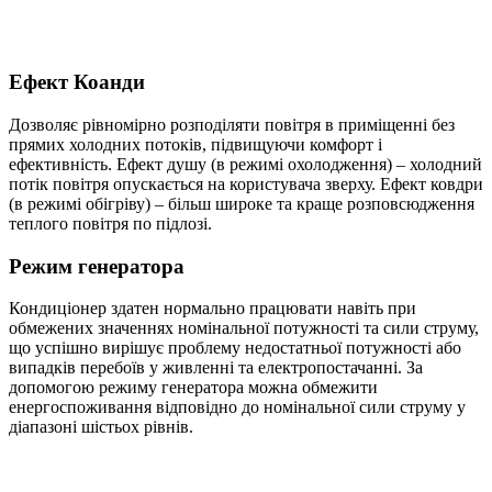
Ефект Коанди
Дозволяє рівномірно розподіляти повітря в приміщенні без
прямих холодних потоків, підвищуючи комфорт і
ефективність. Ефект душу (в режимі охолодження) – холодний
потік повітря опускається на користувача зверху. Ефект ковдри
(в режимі обігріву) – більш широке та краще розповсюдження
теплого повітря по підлозі.
Режим генератора
Кондиціонер здатен нормально працювати навіть при
обмежених значеннях номінальної потужності та сили струму,
що успішно вирішує проблему недостатньої потужності або
випадків перебоїв у живленні та електропостачанні. За
допомогою режиму генератора можна обмежити
енергоспоживання відповідно до номінальної сили струму у
діапазоні шістьох рівнів.