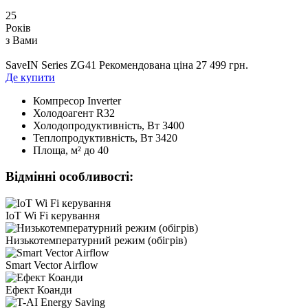
25
Років
з Вами
SaveIN Series ZG41
Рекомендована ціна 27 499 грн.
Де купити
Компресор
Inverter
Холодоагент
R32
Холодопродуктивність, Bт
3400
Теплопродуктивність, Bт
3420
Площа, м²
до 40
Відмінні особливості:
IoT Wi Fi керування
Низькотемпературний режим (обігрів)
Smart Vector Airflow
Ефект Коанди