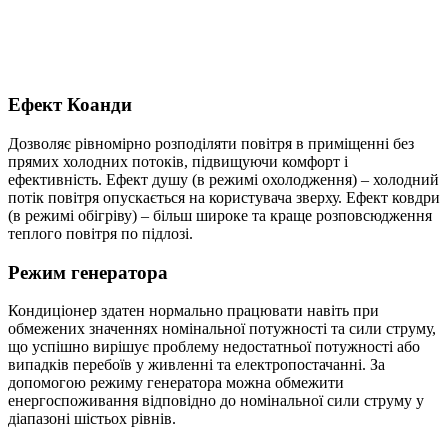
Ефект Коанди
Дозволяє рівномірно розподіляти повітря в приміщенні без
прямих холодних потоків, підвищуючи комфорт і
ефективність. Ефект душу (в режимі охолодження) – холодний
потік повітря опускається на користувача зверху. Ефект ковдри
(в режимі обігріву) – більш широке та краще розповсюдження
теплого повітря по підлозі.
Режим генератора
Кондиціонер здатен нормально працювати навіть при
обмежених значеннях номінальної потужності та сили струму,
що успішно вирішує проблему недостатньої потужності або
випадків перебоїв у живленні та електропостачанні. За
допомогою режиму генератора можна обмежити
енергоспоживання відповідно до номінальної сили струму у
діапазоні шістьох рівнів.