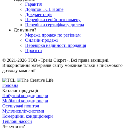
Гарантія
Додаток TCL Home
Документація
Перевірка серійного номеру
Перевірка сертифікату дилера
Де купити?
Мережа продаж по регіонам
Онлайн-продажі
Перевірка надійності продавця
Проєкти
© 2021-2026 ТОВ «Трейд Сікрет». Всі права захищені.
Використання матеріалів сайту можливе тільки з письмового
дозволу компанії.
Головна
Каталог продукції
Побутові кондиціонери
Мобільні кондиціонери
Осушувачі повітря
Мультиспліт-системи
Комерційні кондиціонери
Теплові насоси
Де купити?