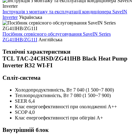
Інструкція з монтажу та експлуатації кондиціонера SaveIN
Inverter
Українська
Посібник сервісного обслуговування SaveIN Series
ZG41IHB/ZG11I
Англійська
Технічні характеристики
TCL TAC-24CHSD/ZG41IHB Black Heat Pump
Inverter R32 WI-FI
Спліт-система
Холодопродуктивність, Bт
7 040 (1 500~7 800)
Теплопродуктивність, Bт
7 080 (1 500~7 900)
SEER
6,4
Клас енергоефективності при охолодженні
А++
SCOP
4,0
Клас енергоефективності при обігріві
А+
Внутрішній блок