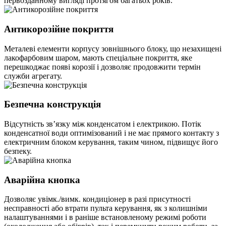
первозданному вигляді протягом багатьох років.
Антикорозійне покриття
Металеві елементи корпусу зовнішнього блоку, що незахищені
лакофарбовим шаром, мають спеціальне покриття, яке
перешкоджає появі корозії і дозволяє продовжити термін
служби агрегату.
Безпечна конструкція
Відсутність зв’язку між конденсатом і електрикою. Потік
конденсатної води оптимізований і не має прямого контакту з
електричним блоком керування, таким чином, підвищує його
безпеку.
Аварійна кнопка
Дозволяє увімк./вимк. кондиціонер в разі присутності
несправності або втрати пульта керування, як з колишніми
налаштуваннями і в раніше встановленому режимі роботи