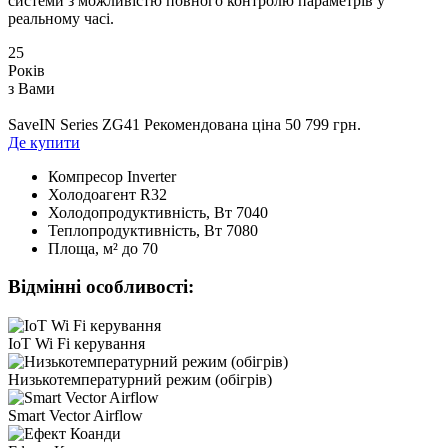
системи з можливістю повного контролю параметрів у
реальному часі.
25
Років
з Вами
SaveIN Series ZG41
Рекомендована ціна 50 799 грн.
Де купити
Компресор
Inverter
Холодоагент
R32
Холодопродуктивність, Bт
7040
Теплопродуктивність, Bт
7080
Площа, м²
до 70
Відмінні особливості:
IoT Wi Fi керування
Низькотемпературний режим (обігрів)
Smart Vector Airflow