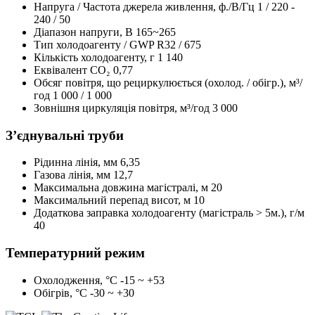
Напруга / Частота джерела живлення, ф./В/Гц
1 / 220 -
240 / 50
Діапазон напруги, В
165~265
Тип холодоагенту / GWP
R32 / 675
Кількість холодоагенту, г
1 140
Еквівалент CO₂
0,77
Обсяг повітря, що рециркулюється (охолод. / обігр.), м³/
год
1 000 / 1 000
Зовнішня циркуляція повітря, м³/год
3 000
З’єднувальні труби
Рідинна лінія, мм
6,35
Газова лінія, мм
12,7
Максимальна довжина магістралі, м
20
Максимальний перепад висот, м
10
Додаткова заправка холодоагенту (магістраль > 5м.), г/м
40
Температурний режим
Охолодження, °С
-15 ~ +53
Обігрів, °С
-30 ~ +30