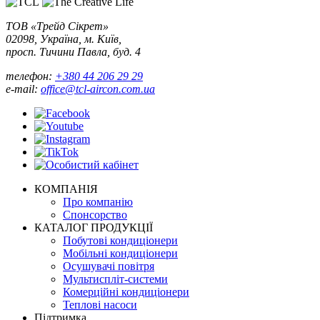
ТОВ «Трейд Сікрет»
02098, Україна, м. Київ,
просп. Тичини Павла, буд. 4
телефон:
+380 44 206 29 29
e-mail:
office@tcl-aircon.com.ua
КОМПАНІЯ
Про компанію
Спонсорство
КАТАЛОГ ПРОДУКЦІЇ
Побутові кондиціонери
Мобільні кондиціонери
Осушувачі повітря
Мультиспліт-системи
Комерційні кондиціонери
Теплові насоси
Підтримка