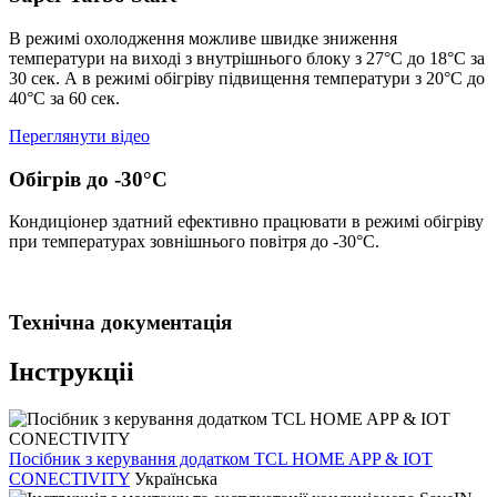
В режимi охолодження можливе швидке зниження
температури на виходi з внутрiшнього блоку з 27°С до 18°С за
30 сек. А в режимi обiгрiву пiдвищення температури з 20°С до
40°С за 60 сек.
Переглянути відео
Обігрів до -30°С
Кондиціонер здатний ефективно працювати в режимі обігріву
при температурах зовнішнього повітря до -30°С.
Технічна документація
Інструкціі
Посібник з керування додатком TCL HOME APP & IOT
CONECTIVITY
Українська