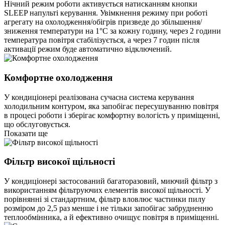
Нічний режим роботи активується натисканням кнопки
SLEEP напульті керування. Увімкнення режиму при роботі
агрегату на охолодження/обігрів призведе до збільшення/
зниження температури на 1°С за кожну годину, через 2 години
температура повітря стабілізується, а через 7 годин після
активації режим буде автоматично відключений.
Комфортне охолодження
У кондиціонері реалізована сучасна система керування
холодильним контуром, яка запобігає пересушуванню повітря
в процесі роботи і зберігає комфортну вологість у приміщенні,
що обслуговується.
Показати ще
Фільтр високої щільності
У кондиціонері застосований багаторазовий, миючий фільтр з
використанням фільтруючих елементів високої щільності. У
порівнянні зі стандартним, фільтр вловлює частинки пилу
розміром до 2,5 раз менше і не тільки запобігає забрудненню
теплообмінника, а й ефективно очищує повітря в приміщенні.