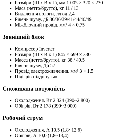
Розміри (Ш x В x Г), мм
1 005 × 320 × 230
Маса (нетто/брутто), кг
11 / 13
Видалення вологи, л/год
2,4
Рівень шуму, дБ
30/36/39/41/44/46/49
Міжблочний провід, мм²
4 × 0,75
Зовнішній блок
Компресор
Inverter
Розміри (Ш x B x Г)
845 × 699 × 330
Масса (нетто/брутто), кг
38 / 40,5
Рівень шуму, Дб
57
Провід електроживлення, мм²
3 × 1,5
Підігрів піддону
так
Споживана потужність
Охолодження, Вт
2 324 (390~2 800)
Обігрів, Вт
2 178 (390~3 000)
Робочий струм
Охолодження, А
10,5 (1,8~12,6)
Обігрів, А
10,0 (1,8~13,4)