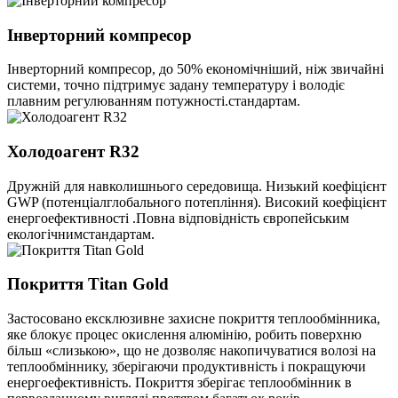
Інверторний компресор
Інверторний компресор, до 50% економічніший, ніж звичайні
системи, точно підтримує задану температуру і володіє
плавним регулюванням потужності.стандартам.
Холодоагент R32
Дружній для навколишнього середовища. Низький коефіцієнт
GWP (потенціалглобального потепління). Високий коефіцієнт
енергоефективності .Повна відповідність європейським
екологічнимстандартам.
Покриття Titan Gold
Застосовано ексклюзивне захисне покриття теплообмінника,
яке блокує процес окислення алюмінію, робить поверхню
більш «слизькою», що не дозволяє накопичуватися волозі на
теплообміннику, зберігаючи продуктивність і покращуючи
енергоефективність. Покриття зберігає теплообмінник в