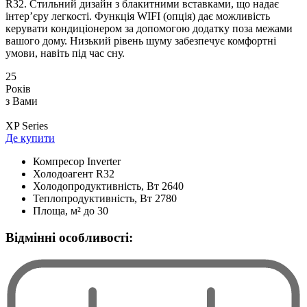
R32. Стильний дизайн з блакитними вставками, що надає
інтер’єру легкості. Функція WIFI (опція) дає можливість
керувати кондиціонером за допомогою додатку поза межами
вашого дому. Низький рівень шуму забезпечує комфортні
умови, навіть під час сну.
25
Років
з Вами
XP Series
Де купити
Компресор
Inverter
Холодоагент
R32
Холодопродуктивність, Bт
2640
Теплопродуктивність, Bт
2780
Площа, м²
до 30
Відмінні особливості: