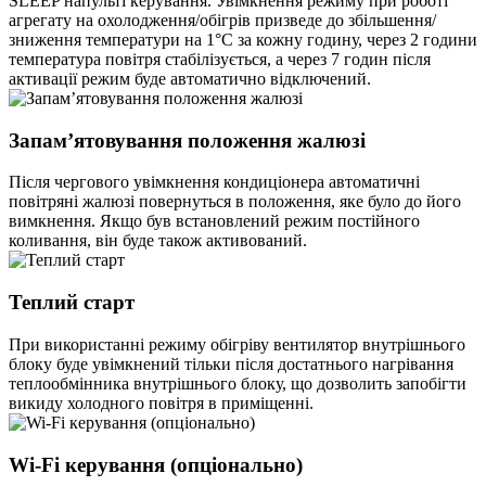
SLEEP напульті керування. Увімкнення режиму при роботі
агрегату на охолодження/обігрів призведе до збільшення/
зниження температури на 1°С за кожну годину, через 2 години
температура повітря стабілізується, а через 7 годин після
активації режим буде автоматично відключений.
Запам’ятовування положення жалюзі
Після чергового увімкнення кондиціонера автоматичні
повітряні жалюзі повернуться в положення, яке було до його
вимкнення. Якщо був встановлений режим постійного
коливання, він буде також активований.
Теплий старт
При використанні режиму обігріву вентилятор внутрішнього
блоку буде увімкнений тільки після достатнього нагрівання
теплообмінника внутрішнього блоку, що дозволить запобігти
викиду холодного повітря в приміщенні.
Wi-Fi керування (опціонально)