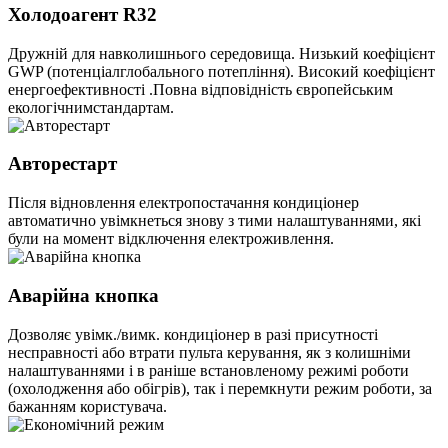
Холодоагент R32
Дружній для навколишнього середовища. Низький коефіцієнт
GWP (потенціалглобального потепління). Високий коефіцієнт
енергоефективності .Повна відповідність європейським
екологічнимстандартам.
Авторестарт
Після відновлення електропостачання кондиціонер
автоматично увімкнеться знову з тими налаштуваннями, які
були на момент відключення електроживлення.
Аварійна кнопка
Дозволяє увімк./вимк. кондиціонер в разі присутності
несправності або втрати пульта керування, як з колишніми
налаштуваннями і в раніше встановленому режимі роботи
(охолодження або обігрів), так і перемкнути режим роботи, за
бажанням користувача.