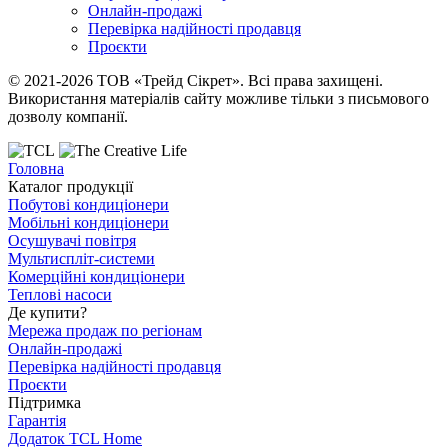
Онлайн-продажі
Перевірка надійності продавця
Проєкти
© 2021-2026 ТОВ «Трейд Сікрет». Всі права захищені.
Використання матеріалів сайту можливе тільки з письмового
дозволу компанії.
Головна
Каталог продукції
Побутові кондиціонери
Мобільні кондиціонери
Осушувачі повітря
Мультиспліт-системи
Комерційні кондиціонери
Теплові насоси
Де купити?
Мережа продаж по регіонам
Онлайн-продажі
Перевірка надійності продавця
Проєкти
Підтримка
Гарантія
Додаток TCL Home