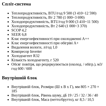
Спліт-система
Теплопродуктивність, BTU/год
9 500 (3 410~12 590)
Теплопродуктивність, Bт
2 780 (1 000~3 690)
Холодопродуктивність, BTU/год
9 000 (3 410~11 500)
Холодопродуктивність, Bт
2 640 (1 000~3 370)
SCOP
4,2
SEER
6,8
Клас енергоефективності при охолодженні
А++
Клас енергоефективності при обігріві
А+
Видалення вологи, л/год
1,0
Компресор
Inverter
Холодоагент
R32
Кількість холодоагенту, г
520
Обсяг повітря, що рециркулюється (охолод. / обігр.), м3/
год
600 / 600
Внутрішній блок
Внутрішній блок, Розміри (Ш x В x Г), мм
805 × 270 ×
185
Внутрішній блок, Рівень шуму, дБ
19 / 25 / 32 / 36 / 40
Внутрішній блок, Маса (нетто/брутто), кг
8,5 / 10,5