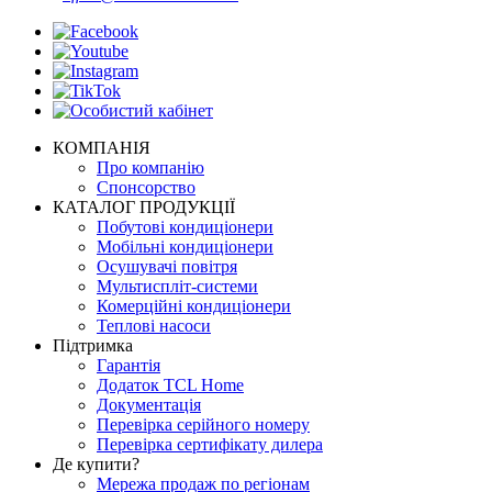
КОМПАНІЯ
Про компанію
Спонсорство
КАТАЛОГ ПРОДУКЦІЇ
Побутові кондиціонери
Мобільні кондиціонери
Осушувачі повітря
Мультиспліт-системи
Комерційні кондиціонери
Теплові насоси
Підтримка
Гарантія
Додаток TCL Home
Документація
Перевірка серійного номеру
Перевірка сертифікату дилера
Де купити?
Мережа продаж по регіонам