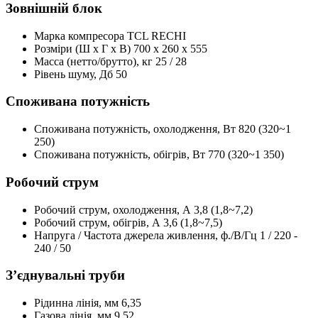
Зовнішній блок
Марка компресора
TCL RECHI
Розміри (Ш x Г x В)
700 x 260 x 555
Масса (нетто/брутто), кг
25 / 28
Рівень шуму, Дб
50
Споживана потужність
Споживана потужність, охолодження, Вт
820 (320~1
250)
Споживана потужність, обігрів, Вт
770 (320~1 350)
Робочий струм
Робочий струм, охолодження, А
3,8 (1,8~7,2)
Робочий струм, обігрів, А
3,6 (1,8~7,5)
Напруга / Частота джерела живлення, ф./В/Гц
1 / 220 -
240 / 50
З’єднувальні труби
Рідинна лінія, мм
6,35
Газова лінія, мм
9,52