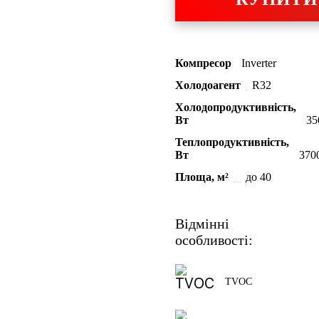
Компресор
Inverter
Холодоагент
R32
Холодопродуктивність,
Bт
35
Теплопродуктивність,
Bт
370
Площа, м²
до 40
Відмінні
особливості:
TVOC