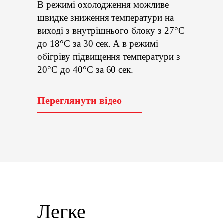
В режимi охолодження можливе
швидке зниження температури на
виходi з внутрiшнього блоку з 27°С
до 18°С за 30 сек. А в режимi
обiгрiву пiдвищення температури з
20°С до 40°С за 60 сек.
Переглянути відео
Легке