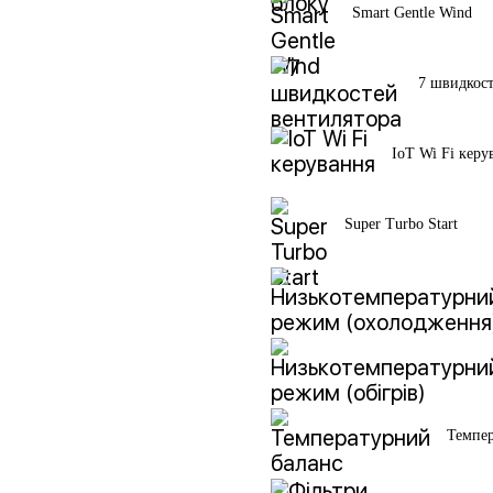
Smart Gentle Wind
7 швидкост
IoT Wi Fi керу
Super Turbo Start
Темпер