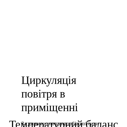
Циркуляція
повітря в
приміщенні
Температурний баланс
За допомогою центробіжної сили