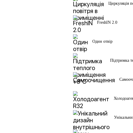
Циркуляція п
FreshIN 2.0
Один отвір
Підтримка т
Самоо
Холодоаге
Унікальни