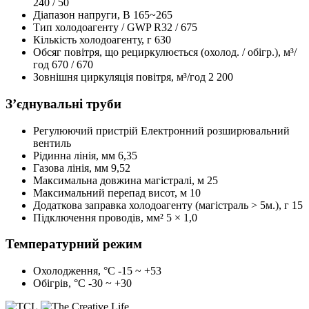
240 / 50
Діапазон напруги, В
165~265
Тип холодоагенту / GWP
R32 / 675
Кількість холодоагенту, г
630
Обсяг повітря, що рециркулюється (охолод. / обігр.), м³/
год
670 / 670
Зовнішня циркуляція повітря, м³/год
2 200
З’єднувальні труби
Регулюючий пристрій
Електронний розширювальний
вентиль
Рідинна лінія, мм
6,35
Газова лінія, мм
9,52
Максимальна довжина магістралі, м
25
Максимальний перепад висот, м
10
Додаткова заправка холодоагенту (магістраль > 5м.), г
15
Підключення проводів, мм²
5 × 1,0
Температурний режим
Охолодження, °С
-15 ~ +53
Обігрів, °С
-30 ~ +30