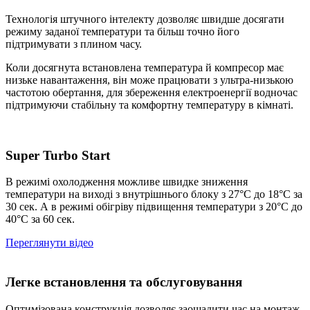
Технологія штучного інтелекту дозволяє швидше досягати
режиму заданої температури та більш точно його
підтримувати з плином часу.
Коли досягнута встановлена температура й компресор має
низьке навантаження, він може працювати з ультра-низькою
частотою обертання, для збереження електроенергії водночас
підтримуючи стабільну та комфортну температуру в кімнаті.
Super Turbo Start
В режимi охолодження можливе швидке зниження
температури на виходi з внутрiшнього блоку з 27°С до 18°С за
30 сек. А в режимi обiгрiву пiдвищення температури з 20°С до
40°С за 60 сек.
Переглянути відео
Легке встановлення та обслуговування
Оптимізована конструкція дозволяє заощадити час на монтаж