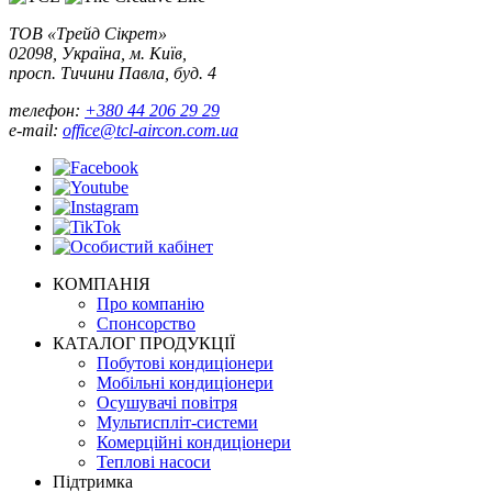
ТОВ «Трейд Сікрет»
02098, Україна, м. Київ,
просп. Тичини Павла, буд. 4
телефон:
+380 44 206 29 29
e-mail:
office@tcl-aircon.com.ua
КОМПАНІЯ
Про компанію
Спонсорство
КАТАЛОГ ПРОДУКЦІЇ
Побутові кондиціонери
Мобільні кондиціонери
Осушувачі повітря
Мультиспліт-системи
Комерційні кондиціонери
Теплові насоси
Підтримка