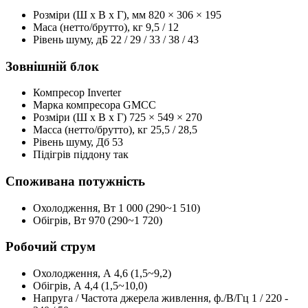
Розміри (Ш x В x Г), мм
820 × 306 × 195
Маса (нетто/брутто), кг
9,5 / 12
Рівень шуму, дБ
22 / 29 / 33 / 38 / 43
Зовнішній блок
Компресор
Inverter
Марка компресора
GMCC
Розміри (Ш x В x Г)
725 × 549 × 270
Масса (нетто/брутто), кг
25,5 / 28,5
Рівень шуму, Дб
53
Підігрів піддону
так
Споживана потужність
Охолодження, Вт
1 000 (290~1 510)
Обігрів, Вт
970 (290~1 720)
Робочий струм
Охолодження, А
4,6 (1,5~9,2)
Обігрів, А
4,4 (1,5~10,0)
Напруга / Частота джерела живлення, ф./В/Гц
1 / 220 -