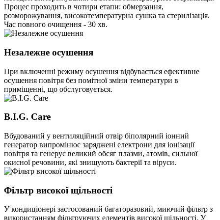
Процес проходить в чотири етапи: обмерзання,
розморожування, високотемпературна сушка та стерилізація.
Час повного очищення - 30 хв.
Незалежне осушення
При включенні режиму осушення відбувається ефективне
осушення повітря без помітної зміни температури в
приміщенні, що обслуговується.
B.I.G. Care
Вбудований у вентиляційний отвір біполярний іонний
генератор випромінює заряджені електрони для іонізації
повітря та генерує великий обсяг плазми, атомів, сильної
окисної речовини, які знищують бактерії та віруси.
Фільтр високої щільності
У кондиціонері застосований багаторазовий, миючий фільтр з
використанням фільтруючих елементів високої щільності. У