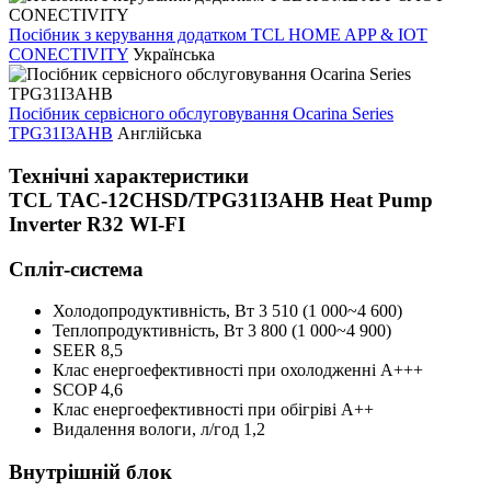
Посібник з керування додатком TCL HOME APP & IOT
CONECTIVITY
Українська
Посібник сервісного обслуговування Ocarina Series
TPG31I3AHB
Англійська
Технічні характеристики
TCL TAC-12CHSD/TPG31I3AHB Heat Pump
Inverter R32 WI-FI
Спліт-система
Холодопродуктивність, Bт
3 510 (1 000~4 600)
Теплопродуктивність, Bт
3 800 (1 000~4 900)
SEER
8,5
Клас енергоефективності при охолодженні
А+++
SCOP
4,6
Клас енергоефективності при обігріві
А++
Видалення вологи, л/год
1,2
Внутрішній блок