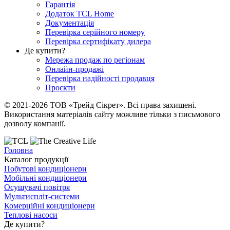
Гарантія
Додаток TCL Home
Документація
Перевірка серійного номеру
Перевірка сертифікату дилера
Де купити?
Мережа продаж по регіонам
Онлайн-продажі
Перевірка надійності продавця
Проєкти
© 2021-2026 ТОВ «Трейд Сікрет». Всі права захищені.
Використання матеріалів сайту можливе тільки з письмового
дозволу компанії.
Головна
Каталог продукції
Побутові кондиціонери
Мобільні кондиціонери
Осушувачі повітря
Мультиспліт-системи
Комерційні кондиціонери
Теплові насоси
Де купити?