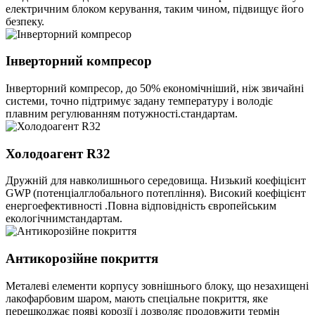
електричним блоком керування, таким чином, підвищує його
безпеку.
Інверторний компресор
Інверторний компресор, до 50% економічніший, ніж звичайні
системи, точно підтримує задану температуру і володіє
плавним регулюванням потужності.стандартам.
Холодоагент R32
Дружній для навколишнього середовища. Низький коефіцієнт
GWP (потенціалглобального потепління). Високий коефіцієнт
енергоефективності .Повна відповідність європейським
екологічнимстандартам.
Антикорозійне покриття
Металеві елементи корпусу зовнішнього блоку, що незахищені
лакофарбовим шаром, мають спеціальне покриття, яке
перешкоджає появі корозії і дозволяє продовжити термін