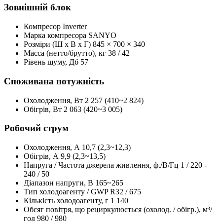
Зовнішній блок
Компресор
Inverter
Марка компресора
SANYO
Розміри (Ш x В x Г)
845 × 700 × 340
Масса (нетто/брутто), кг
38 / 42
Рівень шуму, Дб
57
Споживана потужність
Охолодження, Вт
2 257 (410~2 824)
Обігрів, Вт
2 063 (420~3 005)
Робочий струм
Охолодження, А
10,7 (2,3~12,3)
Обігрів, А
9,9 (2,3~13,5)
Напруга / Частота джерела живлення, ф./В/Гц
1 / 220 -
240 / 50
Діапазон напруги, В
165~265
Тип холодоагенту / GWP
R32 / 675
Кількість холодоагенту, г
1 140
Обсяг повітря, що рециркулюється (охолод. / обігр.), м³/
год
980 / 980