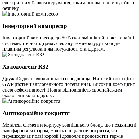
електричним блоком керування, таким чином, підвищує його
безпеку.
Інверторний компресор
Інверторний компресор, до 50% економічніший, ніж звичайні
системи, точно підтримує задану температуру і володіє
плавним регулюванням потужності.стандартам.
Холодоагент R32
Дружній для навколишнього середовища. Низький коефіцієнт
GWP (потенціалглобального потепління). Високий коефіцієнт
енергоефективності .Повна відповідність європейським
екологічнимстандартам.
Антикорозійне покриття
Металеві елементи корпусу зовнішнього блоку, що незахищені
лакофарбовим шаром, мають спеціальне покриття, яке
перешкоджає появі корозії і дозволяє продовжити термін