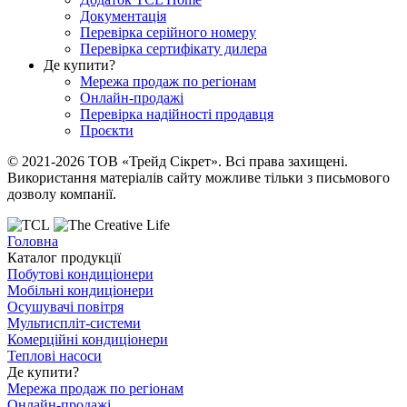
Документація
Перевірка серійного номеру
Перевірка сертифікату дилера
Де купити?
Мережа продаж по регіонам
Онлайн-продажі
Перевірка надійності продавця
Проєкти
© 2021-2026 ТОВ «Трейд Сікрет». Всі права захищені.
Використання матеріалів сайту можливе тільки з письмового
дозволу компанії.
Головна
Каталог продукції
Побутові кондиціонери
Мобільні кондиціонери
Осушувачі повітря
Мультиспліт-системи
Комерційні кондиціонери
Теплові насоси
Де купити?
Мережа продаж по регіонам
Онлайн-продажі