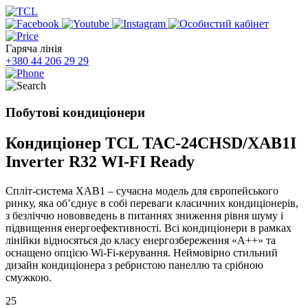
Гаряча лінія
+380 44 206 29 29
Побутові кондиціонери
Кондиціонер TCL TAC-24CHSD/XAB1I
Inverter R32 WI-FI Ready
Спліт-система XAB1 – сучасна модель для європейського
ринку, яка об’єднує в собі переваги класичних кондиціонерів,
з безліччю нововведень в питаннях зниження рівня шуму і
підвищення енергоефективності. Всі кондиціонери в рамках
лінійки відносяться до класу енергозбереження «А++» та
оснащено опцією Wi-Fi-керування. Неймовірно стильний
дизайн кондиціонера з ребристою панеллю та срібною
смужкою.
25