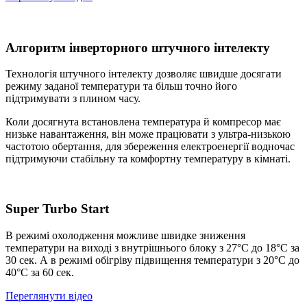
Алгоритм інверторного штучного інтелекту
Технологія штучного інтелекту дозволяє швидше досягати
режиму заданої температури та більш точно його
підтримувати з плином часу.
Коли досягнута встановлена температура й компресор має
низьке навантаження, він може працювати з ультра-низькою
частотою обертання, для збереження електроенергії водночас
підтримуючи стабільну та комфортну температуру в кімнаті.
Super Turbo Start
В режимi охолодження можливе швидке зниження
температури на виходi з внутрiшнього блоку з 27°С до 18°С за
30 сек. А в режимi обiгрiву пiдвищення температури з 20°С до
40°С за 60 сек.
Переглянути відео