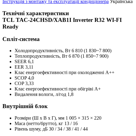
Інструкція з монтажу та експлуатації кондиціонера
Українська
Технічні характеристики
TCL TAC-24CHSD/XAB1I Inverter R32 WI-FI
Ready
Спліт-система
Холодопродуктивність, Bт
6 810 (1 830~7 800)
Теплопродуктивність, Bт
6 870 (1 850~7 900)
SEER
6,1
EER
3,11
Клас енергоефективності при охолодженні
А++
SCOP
4,0
COP
3,33
Клас енергоефективності при обігріві
А+
Видалення вологи, л/год
1,8
Внутрішній блок
Розміри (Ш x В x Г), мм
1 005 × 315 × 220
Маса (нетто/брутто), кг
13 / 16
Рівень шуму, дБ
30 / 34 / 38 / 41 / 44