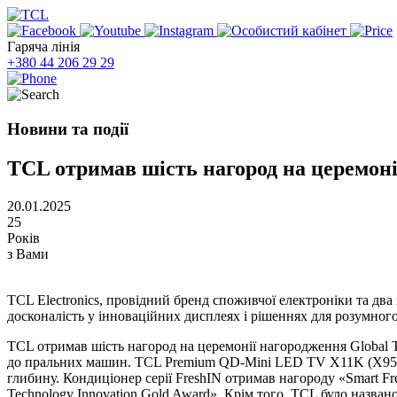
Гаряча лінія
+380 44 206 29 29
Новини та події
TCL отримав шість нагород на церемоні
20.01.2025
25
Років
з Вами
TCL Electronics, провідний бренд споживчої електроніки та два
досконалість у інноваційних дисплеях і рішеннях для розумного
TCL отримав шість нагород на церемонії нагородження Global To
до пральних машин. TCL Premium QD-Mini LED TV X11K (X955 MA
глибину. Кондиціонер серії FreshIN отримав нагороду «Smart Fr
Technology Innovation Gold Award». Крім того, TCL було назва