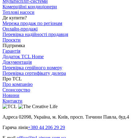
Мультиспліт-системи
Комерційні кондиціонери
Теплові насоси
Де купити?
Мережа продаж по регіонам
Онлайн-продажі
Перевірка надійності продавця
Проєкти
Підтримка
Гарантія
Додаток TCL Home
Документація
Перевірка серійного номеру
Перевірка сертифікату дилера
Про TCL
Про компанію
Спонсорство
Новини
Контакти
Адреса
02098, Україна, м. Київ, просп. Тичини Павла, буд.4
Гаряча лінія
+380 44 206 29 29
E-mail
office@tcl-aircon.com.ua