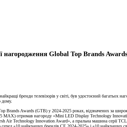
ї нагородження Global Top Brands Award
 найкращі бренди телевізорів у світі, був удостоєний багатьох 
 дому.
p Brands Awards (GTB) у 2024-2025 роках, відзначених за широкий
X) отримав нагороду «Mini LED Display Technology Innovation 
esh Air Technology Innovation Award», а пральна машина серії T
но серед «10 найкращих брендів CE 2024-2025» і «10 найкращих с