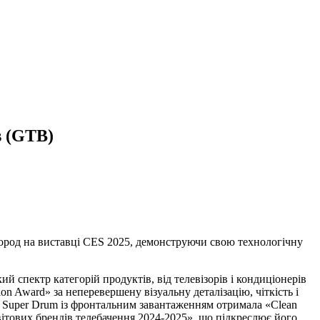
s (GTB)
нагород на виставці CES 2025, демонструючи свою технологічну
 спектр категорій продуктів, від телевізорів і кондиціонерів
Award» за неперевершену візуальну деталізацію, чіткість і
CL Super Drum із фронтальним завантаженням отримала «Clean
вітових брендів телебачення 2024-2025», що підкреслює його