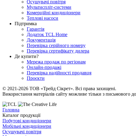
Осушувачі повітря
Мультиспліт-системи
Комерційні кондиціонери
Теплові насоси
Підтримка
Гарантія
Додаток TCL Home
Документація
Перевірка серійного номеру
Перевірка сертифікату дилера
Де купити?
Мережа продаж по регіонам
Онлайн-продажі
Перевірка надійності продавця
Проєкти
© 2021-2026 ТОВ «Трейд Сікрет». Всі права захищені.
Використання матеріалів сайту можливе тільки з письмового до
Головна
Каталог продукції
Побутові кондиціонери
Мобільні кондиціонери
Осушувачі повітря