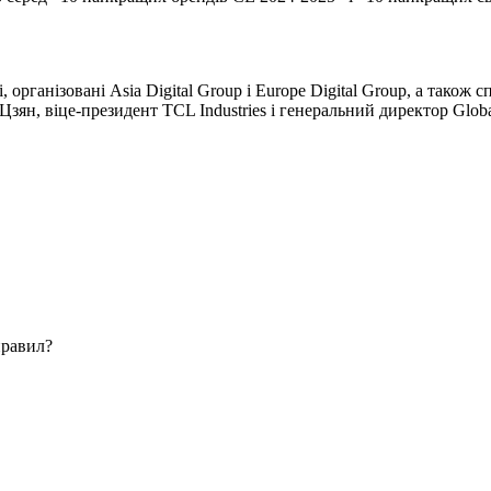
і, організовані Asia Digital Group і Europe Digital Group, а тако
зян, віце-президент TCL Industries і генеральний директор Global
правил?