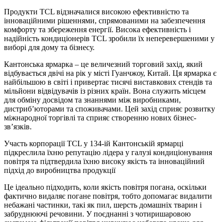
Продукти TCL відзначалися високою ефективністю та
інноваційними рішеннями, спрямованими на забезпечення
комфорту та збереження енергії. Висока ефективність і
надійність кондиціонерів TCL зробили їх неперевершеними у
виборі для дому та бізнесу.
Кантонська ярмарка – це величезний торговий захід, який
відбувається двічі на рік у місті Гуанчжоу, Китай. Ця ярмарка є
найбільшою в світі і привертає тисячі виставкових стендів та
мільйони відвідувачів із різних країн. Вона служить місцем
для обміну досвідом та знаннями між виробниками,
дистриб’юторами та споживачами. Цей захід сприяє розвитку
міжнародної торгівлі та сприяє створенню нових бізнес-
зв’язків.
Участь корпорації TCL у 134-ій Кантонській ярмарці
підкреслила їхню репутацію лідера у галузі кондиціонування
повітря та підтвердила їхню високу якість та інноваційний
підхід до виробництва продукції
Це ідеально підходить, коли якість повітря погана, оскільки
фактично видаляє погане повітря, тобто допомагає видалити
небажані частинки, такі як пил, шерсть домашніх тварин і
забруднюючі речовини. У поєднанні з чотиришаровою