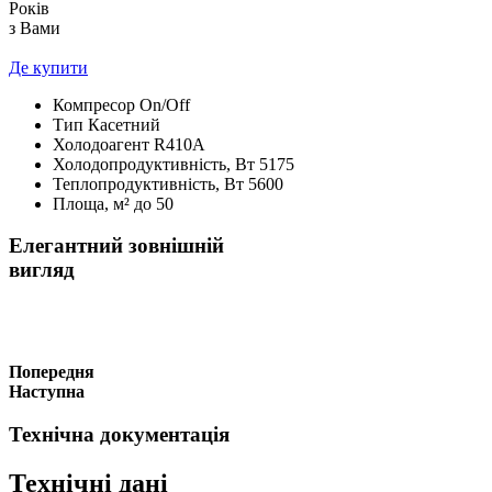
Років
з Вами
Де купити
Компресор
On/Off
Тип
Касетний
Холодоагент
R410А
Холодопродуктивність, Bт
5175
Теплопродуктивність, Bт
5600
Площа, м²
до 50
Елегантний зовнішній
вигляд
Попередня
Наступна
Технічна документація
Технічні дані