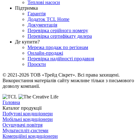
Теплові насоси
Підтримка
Гарантія
Додаток TCL Home
Документація
Перевірка серійного номеру
Перевірка сертифікату дилера
Де купити?
Мережа продаж по регіонам
Онлайн-продажі
Перевірка надійності продавця
Проєкти
© 2021-2026 ТОВ «Трейд Сікрет». Всі права захищені.
Використання матеріалів сайту можливе тільки з письмового
дозволу компанії.
Головна
Каталог продукції
Побутові кондиціонери
Мобільні кондиціонери
Осушувачі повітря
Мультиспліт-системи
Комерційні кондиціонери