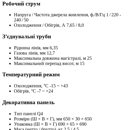
Робочий струм
Напруга / Частота джерела живлення, ф./В/Гц
1 / 220 -
240 / 50
Охолодження / Обігрів, А
7,65 / 8,0
З’єднувальні труби
Рідинна лінія, мм
6,35
Газова лінія, мм
12,7
Максимальна довжина магістралі, м
25
Максимальний перепад висот, м
15
Температурний режим
Охолодження, °С
-15 ~ +43
Обігрів, °С
-7 ~ +24
Декоративна панель
Тип панелі
Q4
Розміри (Ш × В × Г), мм
650 × 30 × 650
Упаковка (Ш × В × Г)
690 × 65 × 690
Маса (нетто / брутто), кг
2,5 / 4,5