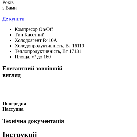
Років
з Вами
Де купити
Компресор
On/Off
Тип
Касетний
Холодоагент
R410А
Холодопродуктивність, Bт
16119
Теплопродуктивність, Bт
17131
Площа, м²
до 160
Елегантний зовнішній
вигляд
Попередня
Наступна
Технічна документація
Інструкціі