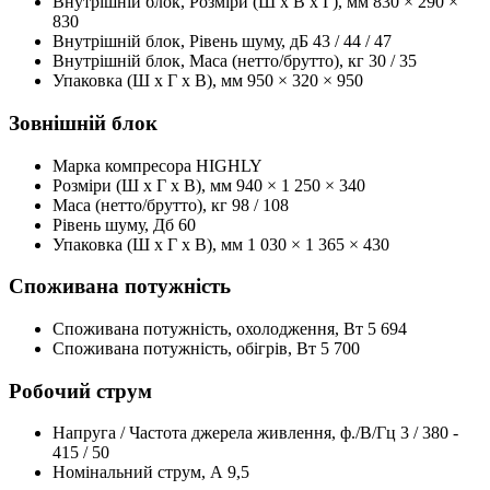
Внутрішній блок, Розміри (Ш x В x Г), мм
830 × 290 ×
830
Внутрішній блок, Рівень шуму, дБ
43 / 44 / 47
Внутрішній блок, Маса (нетто/брутто), кг
30 / 35
Упаковка (Ш x Г x В), мм
950 × 320 × 950
Зовнішній блок
Марка компресора
HIGHLY
Розміри (Ш x Г x В), мм
940 × 1 250 × 340
Маса (нетто/брутто), кг
98 / 108
Рівень шуму, Дб
60
Упаковка (Ш x Г x В), мм
1 030 × 1 365 × 430
Споживана потужність
Споживана потужність, охолодження, Вт
5 694
Споживана потужність, обігрів, Вт
5 700
Робочий струм
Напруга / Частота джерела живлення, ф./В/Гц
3 / 380 -
415 / 50
Номінальний струм, А
9,5