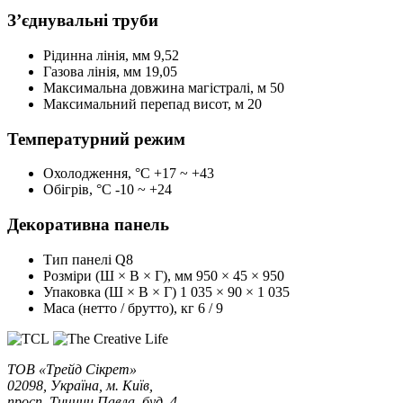
З’єднувальні труби
Рідинна лінія, мм
9,52
Газова лінія, мм
19,05
Максимальна довжина магістралі, м
50
Максимальний перепад висот, м
20
Температурний режим
Охолодження, °С
+17 ~ +43
Обігрів, °С
-10 ~ +24
Декоративна панель
Тип панелі
Q8
Розміри (Ш × В × Г), мм
950 × 45 × 950
Упаковка (Ш × В × Г)
1 035 × 90 × 1 035
Маса (нетто / брутто), кг
6 / 9
ТОВ «Трейд Сікрет»
02098, Україна, м. Київ,
просп. Тичини Павла, буд. 4