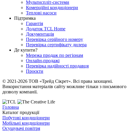
Мультиспліт-системи
Комерційні кондиціонери
Теплові насоси
Підтримка
Гарантія
Додаток TCL Home
Документація
Перевірка серійного номеру
Перевірка сертифікату дилера
Де купити?
Мережа продаж по регіонам
Онлайн-продажі
Перевірка надійності продавця
Проєкти
© 2021-2026 ТОВ «Трейд Сікрет». Всі права захищені.
Використання матеріалів сайту можливе тільки з письмового
дозволу компанії.
Головна
Каталог продукції
Побутові кондиціонери
Мобільні кондиціонери
Осушувачі повітря