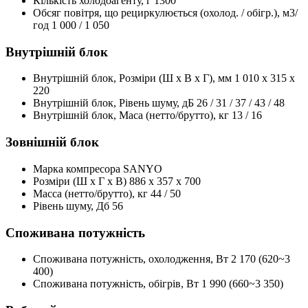
Кількість холодоагенту, г
1300
Обсяг повітря, що рециркулюється (охолод. / обігр.), м3/
год
1 000 / 1 050
Внутрішній блок
Внутрішній блок, Розміри (Ш x В x Г), мм
1 010 x 315 x
220
Внутрішній блок, Рівень шуму, дБ
26 / 31 / 37 / 43 / 48
Внутрішній блок, Маса (нетто/брутто), кг
13 / 16
Зовнішній блок
Марка компресора
SANYO
Розміри (Ш x Г x В)
886 x 357 x 700
Масса (нетто/брутто), кг
44 / 50
Рівень шуму, Дб
56
Споживана потужність
Споживана потужність, охолодження, Вт
2 170 (620~3
400)
Споживана потужність, обігрів, Вт
1 990 (660~3 350)