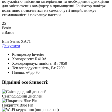
потужністю, якісними матеріалами та необхідними функціями
для забезпечення комфорту в примищенні. Іонізатор повітря
позитивно позначається на самопочутті людей, знижує
стомлюваність і покращує настрій.
25
Років
з Вами
Elite Series XA71
Де купити
Компресор
Inverter
Холодоагент
R410А
Холодопродуктивність, Bт
7050
Теплопродуктивність, Bт
7200
Площа, м²
до 70
Відмінні особливості:
Світлодіодний дисплей
Покриття Blue Fin