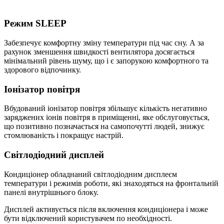
Режим SLEEP
Забезпечує комфортну змiну температури пiд час сну. А за
рахунок зменшення швидкостi вентилятора досягається
мiнiмальний рiвень шуму, що i є запорукою комфортного та
здорового вiдпочинку.
Іонізатор повітря
Вбудований іонізатор повітря збільшує кількість негативно
заряджених іонів повітря в приміщенні, яке обслуговується,
що позитивно позначається на самопочутті людей, знижує
стомлюваність і покращує настрій.
Світлодіодний дисплей
Кондиціонер обладнаний світлодіодним дисплеєм
температури і режимів роботи, які знаходяться на фронтальній
панелі внутрішнього блоку.
Дисплей активується після включення кондиціонера і може
бути відключений користувачем по необхідності.