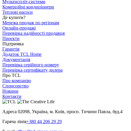
Мультиспліт-системи
Комерційні кондиціонери
Теплові насоси
Де купити?
Мережа продаж по регіонам
Онлайн-продажі
Перевірка надійності продавця
Проєкти
Підтримка
Гарантія
Додаток TCL Home
Документація
Перевірка серійного номеру
Перевірка сертифікату дилера
Про TCL
Про компанію
Спонсорство
Новини
Контакти
Адреса
02098, Україна, м. Київ, просп. Тичини Павла, буд.4
Гаряча лінія
+380 44 206 29 29