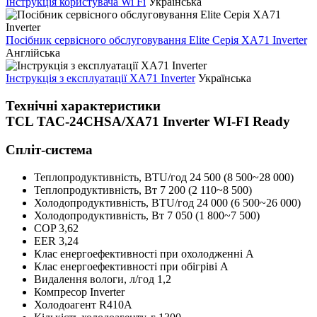
Інструкція користувача Wi Fi
Українська
Посібник сервісного обслуговування Elite Серія XA71 Inverter
Англійська
Інструкція з експлуатації XA71 Inverter
Українська
Технічні характеристики
TCL TAC-24CHSA/XA71 Inverter WI-FI Ready
Спліт-система
Теплопродуктивність, BTU/год
24 500 (8 500~28 000)
Теплопродуктивність, Bт
7 200 (2 110~8 500)
Холодопродуктивність, BTU/год
24 000 (6 500~26 000)
Холодопродуктивність, Bт
7 050 (1 800~7 500)
COP
3,62
EER
3,24
Клас енергоефективності при охолодженні
А
Клас енергоефективності при обігріві
А
Видалення вологи, л/год
1,2
Компресор
Inverter
Холодоагент
R410A