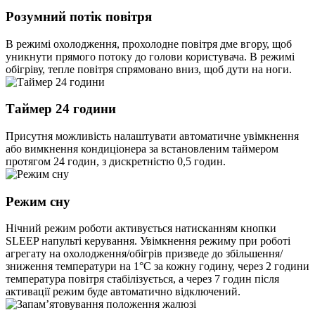
Розумний потік повітря
В режимі охолодження, прохолодне повітря дме вгору, щоб
уникнути прямого потоку до голови користувача. В режимі
обігріву, тепле повітря спрямовано вниз, щоб дути на ноги.
Таймер 24 години
Присутня можливість налаштувати автоматичне увімкнення
або вимкнення кондиціонера за встановленим таймером
протягом 24 годин, з дискретністю 0,5 годин.
Режим сну
Нічний режим роботи активується натисканням кнопки
SLEEP напульті керування. Увімкнення режиму при роботі
агрегату на охолодження/обігрів призведе до збільшення/
зниження температури на 1°С за кожну годину, через 2 години
температура повітря стабілізується, а через 7 годин після
активації режим буде автоматично відключений.