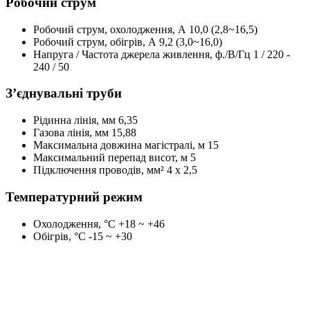
Робочий струм
Робочий струм, охолодження, А
10,0 (2,8~16,5)
Робочий струм, обігрів, А
9,2 (3,0~16,0)
Напруга / Частота джерела живлення, ф./В/Гц
1 / 220 -
240 / 50
З’єднувальні труби
Рідинна лінія, мм
6,35
Газова лінія, мм
15,88
Максимальна довжина магістралі, м
15
Максимальний перепад висот, м
5
Підключення проводів, мм²
4 x 2,5
Температурний режим
Охолодження, °С
+18 ~ +46
Обігрів, °С
-15 ~ +30